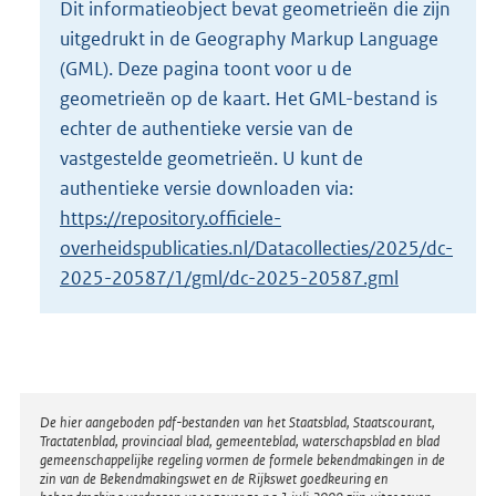
Dit informatieobject bevat geometrieën die zijn
o
uitgedrukt in de Geography Markup Language
t
t
(GML). Deze pagina toont voor u de
e
geometrieën op de kaart. Het GML-bestand is
:
echter de authentieke versie van de
2
vastgestelde geometrieën. U kunt de
8
8
authentieke versie downloaden via:
K
https://repository.officiele-
b
overheidspublicaties.nl/Datacollecties/2025/dc-
2025-20587/1/gml/dc-2025-20587.gml
Disclaimer
De hier aangeboden pdf-bestanden van het Staatsblad, Staatscourant,
Tractatenblad, provinciaal blad, gemeenteblad, waterschapsblad en blad
gemeenschappelijke regeling vormen de formele bekendmakingen in de
zin van de Bekendmakingswet en de Rijkswet goedkeuring en