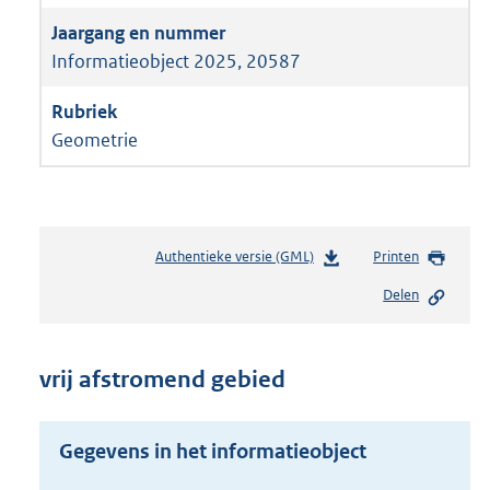
Informatieobject 2025, 20587
Geometrie
Authentieke versie (GML)
b
Printen
e
Delen
s
t
a
n
vrij afstromend gebied
d
s
g
Gegevens in het informatieobject
r
o