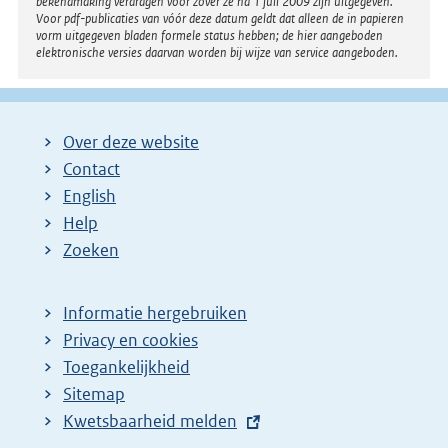
bekendmaking verdragen voor zover ze na 1 juli 2009 zijn uitgegeven.
Voor pdf-publicaties van vóór deze datum geldt dat alleen de in papieren
vorm uitgegeven bladen formele status hebben; de hier aangeboden
elektronische versies daarvan worden bij wijze van service aangeboden.
Over deze website
Contact
English
Help
Zoeken
Informatie hergebruiken
Privacy en cookies
Toegankelijkheid
Sitemap
E
Kwetsbaarheid melden
x