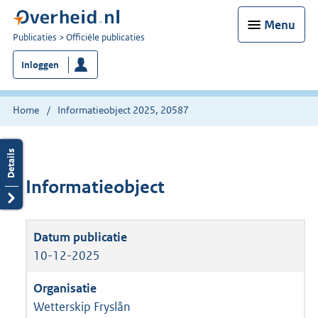
Menu
U
Publicaties
Officiële publicaties
bent
Inloggen
nu
hier:
Home
Informatieobject 2025, 20587
Informatieobject
10-12-2025
Wetterskip Fryslân