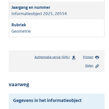
Informatieobject 2025, 20554
Geometrie
Authentieke versie (GML)
b
Printen
e
Delen
s
t
a
n
vaarweg
d
s
g
Gegevens in het informatieobject
r
o