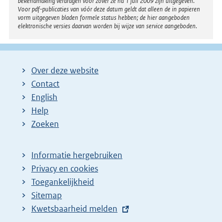
bekendmaking verdragen voor zover ze na 1 juli 2009 zijn uitgegeven.
Voor pdf-publicaties van vóór deze datum geldt dat alleen de in papieren
vorm uitgegeven bladen formele status hebben; de hier aangeboden
elektronische versies daarvan worden bij wijze van service aangeboden.
Over deze website
Contact
English
Help
Zoeken
Informatie hergebruiken
Privacy en cookies
Toegankelijkheid
Sitemap
E
Kwetsbaarheid melden
x