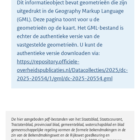
Dit informatieobject bevat geometrieën die zijn
o
uitgedrukt in de Geography Markup Language
t
t
(GML). Deze pagina toont voor u de
e
geometrieën op de kaart. Het GML-bestand is
:
echter de authentieke versie van de
3
vastgestelde geometrieën. U kunt de
3
8
authentieke versie downloaden via:
K
https://repository.officiele-
b
overheidspublicaties.nl/Datacollecties/2025/dc-
2025-20554/1/gml/dc-2025-20554.gml
Disclaimer
De hier aangeboden pdf-bestanden van het Staatsblad, Staatscourant,
Tractatenblad, provinciaal blad, gemeenteblad, waterschapsblad en blad
gemeenschappelijke regeling vormen de formele bekendmakingen in de
zin van de Bekendmakingswet en de Rijkswet goedkeuring en