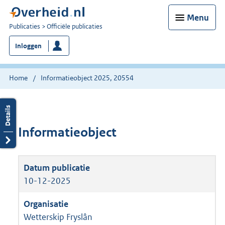
Menu
U
Publicaties
Officiële publicaties
bent
Inloggen
nu
hier:
Home
Informatieobject 2025, 20554
Informatieobject
10-12-2025
Wetterskip Fryslân