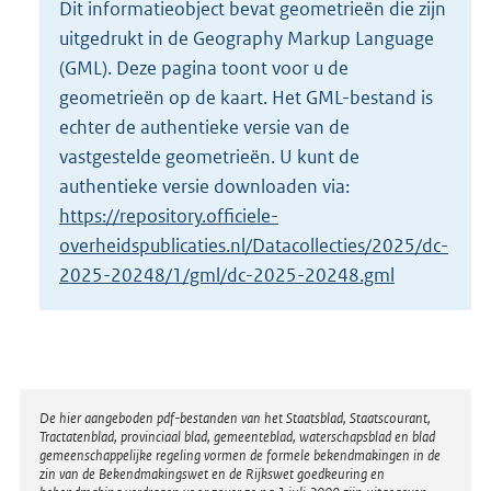
Dit informatieobject bevat geometrieën die zijn
o
uitgedrukt in de Geography Markup Language
t
t
(GML). Deze pagina toont voor u de
e
geometrieën op de kaart. Het GML-bestand is
:
echter de authentieke versie van de
1
vastgestelde geometrieën. U kunt de
,
2
authentieke versie downloaden via:
M
https://repository.officiele-
b
overheidspublicaties.nl/Datacollecties/2025/dc-
2025-20248/1/gml/dc-2025-20248.gml
Disclaimer
De hier aangeboden pdf-bestanden van het Staatsblad, Staatscourant,
Tractatenblad, provinciaal blad, gemeenteblad, waterschapsblad en blad
gemeenschappelijke regeling vormen de formele bekendmakingen in de
zin van de Bekendmakingswet en de Rijkswet goedkeuring en