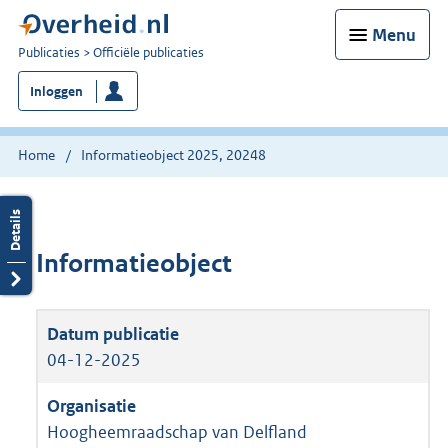
Menu
U
Publicaties
Officiële publicaties
bent
Inloggen
nu
hier:
Home
Informatieobject 2025, 20248
Informatieobject
04-12-2025
Hoogheemraadschap van Delfland