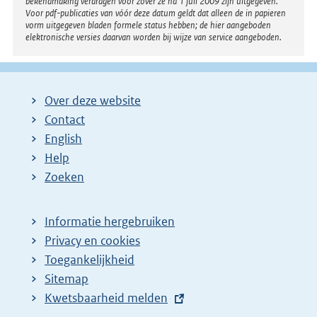
bekendmaking verdragen voor zover ze na 1 juli 2009 zijn uitgegeven.
Voor pdf-publicaties van vóór deze datum geldt dat alleen de in papieren
vorm uitgegeven bladen formele status hebben; de hier aangeboden
elektronische versies daarvan worden bij wijze van service aangeboden.
Over deze website
Contact
English
Help
Zoeken
Informatie hergebruiken
Privacy en cookies
Toegankelijkheid
Sitemap
E
Kwetsbaarheid melden
x