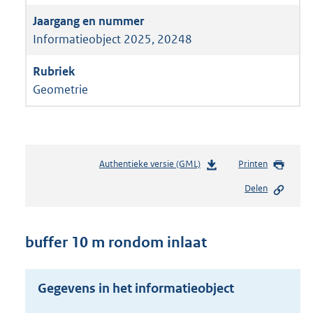
Informatieobject 2025, 20248
Geometrie
Authentieke versie (GML)
b
Printen
e
Delen
s
t
a
n
buffer 10 m rondom inlaat
d
s
g
Gegevens in het informatieobject
r
o