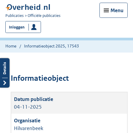
Menu
U
Publicaties
Officiële publicaties
bent
Inloggen
nu
hier:
Home
Informatieobject 2025, 17543
Informatieobject
04-11-2025
Hilvarenbeek