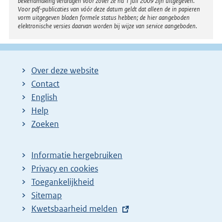
bekendmaking verdragen voor zover ze na 1 juli 2009 zijn uitgegeven.
Voor pdf-publicaties van vóór deze datum geldt dat alleen de in papieren
vorm uitgegeven bladen formele status hebben; de hier aangeboden
elektronische versies daarvan worden bij wijze van service aangeboden.
Over deze website
Contact
English
Help
Zoeken
Informatie hergebruiken
Privacy en cookies
Toegankelijkheid
Sitemap
E
Kwetsbaarheid melden
x