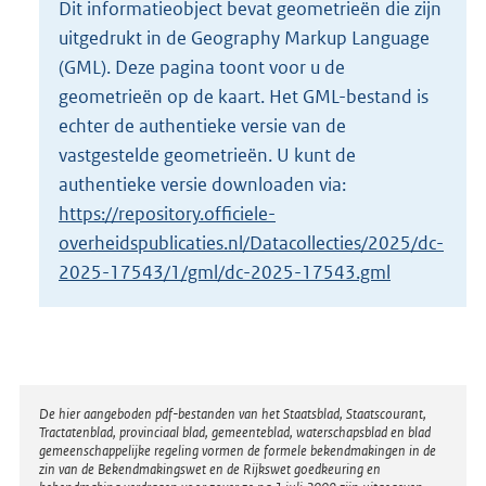
Dit informatieobject bevat geometrieën die zijn
o
uitgedrukt in de Geography Markup Language
t
t
(GML). Deze pagina toont voor u de
e
geometrieën op de kaart. Het GML-bestand is
:
echter de authentieke versie van de
1
vastgestelde geometrieën. U kunt de
2
K
authentieke versie downloaden via:
b
https://repository.officiele-
overheidspublicaties.nl/Datacollecties/2025/dc-
2025-17543/1/gml/dc-2025-17543.gml
Disclaimer
De hier aangeboden pdf-bestanden van het Staatsblad, Staatscourant,
Tractatenblad, provinciaal blad, gemeenteblad, waterschapsblad en blad
gemeenschappelijke regeling vormen de formele bekendmakingen in de
zin van de Bekendmakingswet en de Rijkswet goedkeuring en