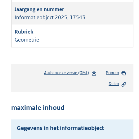
Informatieobject 2025, 17543
Geometrie
Authentieke versie (GML)
b
Printen
e
Delen
s
t
a
n
maximale inhoud
d
s
g
Gegevens in het informatieobject
r
o