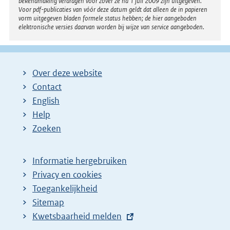
bekendmaking verdragen voor zover ze na 1 juli 2009 zijn uitgegeven.
Voor pdf-publicaties van vóór deze datum geldt dat alleen de in papieren
vorm uitgegeven bladen formele status hebben; de hier aangeboden
elektronische versies daarvan worden bij wijze van service aangeboden.
Over deze website
Contact
English
Help
Zoeken
Informatie hergebruiken
Privacy en cookies
Toegankelijkheid
Sitemap
E
Kwetsbaarheid melden
x