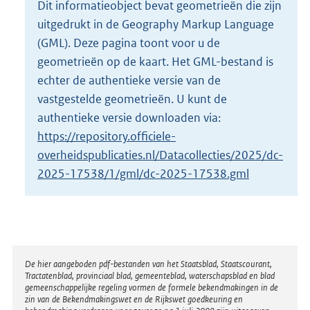
Dit informatieobject bevat geometrieën die zijn
o
uitgedrukt in de Geography Markup Language
t
t
(GML). Deze pagina toont voor u de
e
geometrieën op de kaart. Het GML-bestand is
:
echter de authentieke versie van de
6
vastgestelde geometrieën. U kunt de
K
b
authentieke versie downloaden via:
https://repository.officiele-
overheidspublicaties.nl/Datacollecties/2025/dc-
2025-17538/1/gml/dc-2025-17538.gml
Disclaimer
De hier aangeboden pdf-bestanden van het Staatsblad, Staatscourant,
Tractatenblad, provinciaal blad, gemeenteblad, waterschapsblad en blad
gemeenschappelijke regeling vormen de formele bekendmakingen in de
zin van de Bekendmakingswet en de Rijkswet goedkeuring en