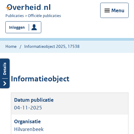
Menu
U
Publicaties
Officiële publicaties
bent
Inloggen
nu
hier:
Home
Informatieobject 2025, 17538
Informatieobject
04-11-2025
Hilvarenbeek