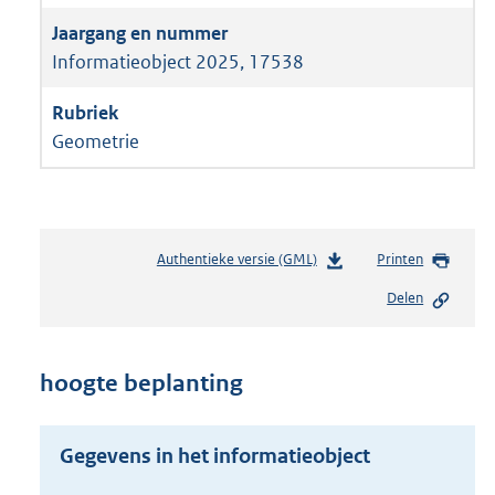
Informatieobject 2025, 17538
Geometrie
Authentieke versie (GML)
b
Printen
e
Delen
s
t
a
n
hoogte beplanting
d
s
g
Gegevens in het informatieobject
r
o