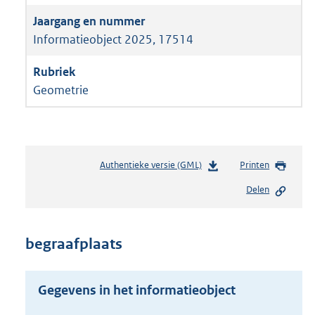
Informatieobject 2025, 17514
Geometrie
Authentieke versie (GML)
b
Printen
e
Delen
s
t
a
n
begraafplaats
d
s
g
Gegevens in het informatieobject
r
o