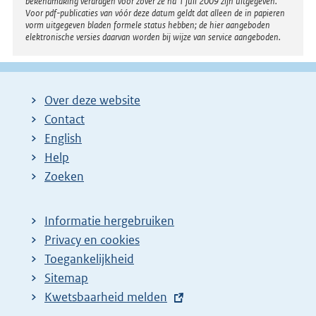
bekendmaking verdragen voor zover ze na 1 juli 2009 zijn uitgegeven.
Voor pdf-publicaties van vóór deze datum geldt dat alleen de in papieren
vorm uitgegeven bladen formele status hebben; de hier aangeboden
elektronische versies daarvan worden bij wijze van service aangeboden.
Over deze website
Contact
English
Help
Zoeken
Informatie hergebruiken
Privacy en cookies
Toegankelijkheid
Sitemap
E
Kwetsbaarheid melden
x