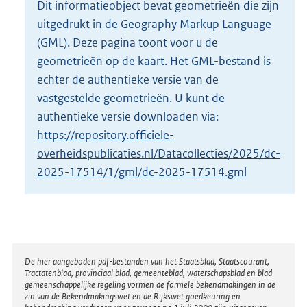
Dit informatieobject bevat geometrieën die zijn
o
uitgedrukt in de Geography Markup Language
t
t
(GML). Deze pagina toont voor u de
e
geometrieën op de kaart. Het GML-bestand is
:
echter de authentieke versie van de
2
vastgestelde geometrieën. U kunt de
K
b
authentieke versie downloaden via:
https://repository.officiele-
overheidspublicaties.nl/Datacollecties/2025/dc-
2025-17514/1/gml/dc-2025-17514.gml
Disclaimer
De hier aangeboden pdf-bestanden van het Staatsblad, Staatscourant,
Tractatenblad, provinciaal blad, gemeenteblad, waterschapsblad en blad
gemeenschappelijke regeling vormen de formele bekendmakingen in de
zin van de Bekendmakingswet en de Rijkswet goedkeuring en