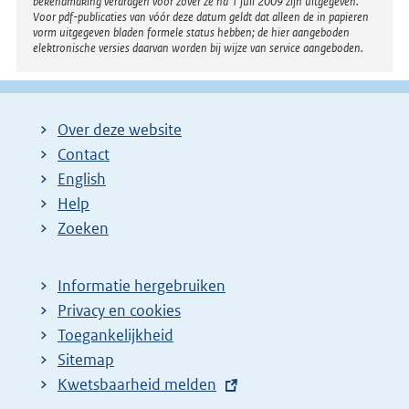
bekendmaking verdragen voor zover ze na 1 juli 2009 zijn uitgegeven.
Voor pdf-publicaties van vóór deze datum geldt dat alleen de in papieren
vorm uitgegeven bladen formele status hebben; de hier aangeboden
elektronische versies daarvan worden bij wijze van service aangeboden.
Over deze website
Contact
English
Help
Zoeken
Informatie hergebruiken
Privacy en cookies
Toegankelijkheid
Sitemap
E
Kwetsbaarheid melden
x