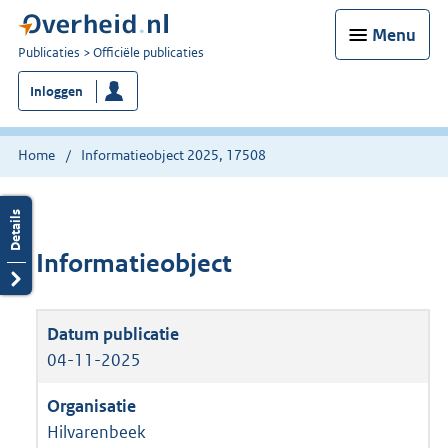
Menu
U
Publicaties
Officiële publicaties
bent
Inloggen
nu
hier:
Home
Informatieobject 2025, 17508
Informatieobject
04-11-2025
Hilvarenbeek