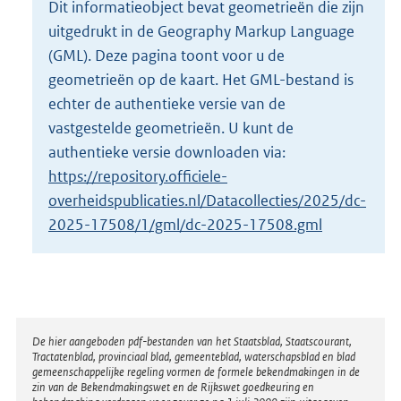
Dit informatieobject bevat geometrieën die zijn
o
uitgedrukt in de Geography Markup Language
t
t
(GML). Deze pagina toont voor u de
e
geometrieën op de kaart. Het GML-bestand is
:
echter de authentieke versie van de
4
vastgestelde geometrieën. U kunt de
K
b
authentieke versie downloaden via:
https://repository.officiele-
overheidspublicaties.nl/Datacollecties/2025/dc-
2025-17508/1/gml/dc-2025-17508.gml
Disclaimer
De hier aangeboden pdf-bestanden van het Staatsblad, Staatscourant,
Tractatenblad, provinciaal blad, gemeenteblad, waterschapsblad en blad
gemeenschappelijke regeling vormen de formele bekendmakingen in de
zin van de Bekendmakingswet en de Rijkswet goedkeuring en