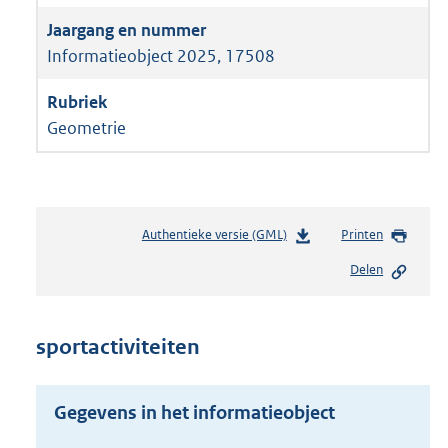
Informatieobject 2025, 17508
Geometrie
Authentieke versie (GML)
b
Printen
e
Delen
s
t
a
n
sportactiviteiten
d
s
g
Gegevens in het informatieobject
r
o