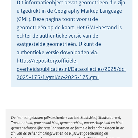
Dit informatieobject bevat geometrieën die zijn
o
uitgedrukt in de Geography Markup Language
t
t
(GML). Deze pagina toont voor u de
e
geometrieën op de kaart. Het GML-bestand is
:
echter de authentieke versie van de
2
vastgestelde geometrieën. U kunt de
K
b
authentieke versie downloaden via:
https://repository.officiele-
overheidspublicaties.nl/Datacollecties/2025/dc-
2025-175/1/gml/dc-2025-175.gml
Disclaimer
De hier aangeboden pdf-bestanden van het Staatsblad, Staatscourant,
Tractatenblad, provinciaal blad, gemeenteblad, waterschapsblad en blad
gemeenschappelijke regeling vormen de formele bekendmakingen in de
zin van de Bekendmakingswet en de Rijkswet goedkeuring en