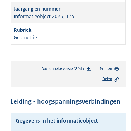
Informatieobject 2025, 175
Geometrie
Authentieke versie (GML)
b
Printen
e
Delen
s
t
a
n
Leiding - hoogspanningsverbindingen
d
s
g
Gegevens in het informatieobject
r
o