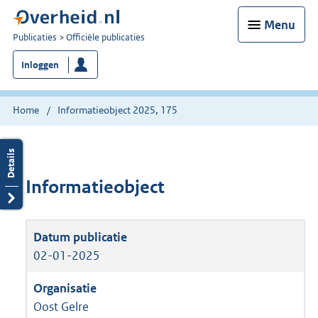
Menu
U
Publicaties
Officiële publicaties
bent
Inloggen
nu
hier:
Home
Informatieobject 2025, 175
Informatieobject
02-01-2025
Oost Gelre