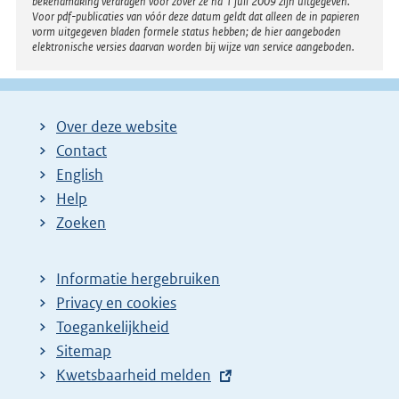
bekendmaking verdragen voor zover ze na 1 juli 2009 zijn uitgegeven.
Voor pdf-publicaties van vóór deze datum geldt dat alleen de in papieren
vorm uitgegeven bladen formele status hebben; de hier aangeboden
elektronische versies daarvan worden bij wijze van service aangeboden.
Over deze website
Contact
English
Help
Zoeken
Informatie hergebruiken
Privacy en cookies
Toegankelijkheid
Sitemap
E
Kwetsbaarheid melden
x