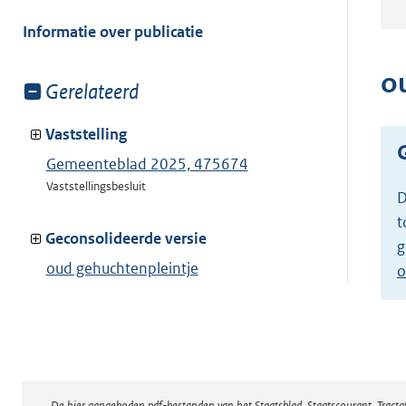
meer
van:
Informatie over publicatie
o
Toon
Gerelateerd
meer
van:
Vaststelling
Gemeenteblad 2025, 475674
Vaststellingsbesluit
D
t
Geconsolideerde versie
g
oud gehuchtenpleintje
o
Toon geconsolideerde versie
De hier aangeboden pdf-bestanden van het Staatsblad, Staatscourant, Tract