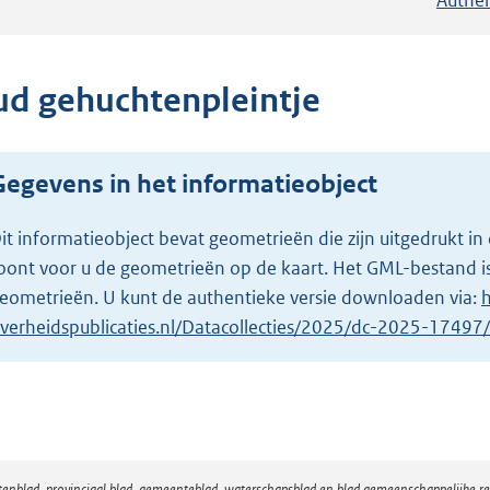
ud gehuchtenpleintje
Gegevens in het informatieobject
it informatieobject bevat geometrieën die zijn uitgedrukt
oont voor u de geometrieën op de kaart. Het GML-bestand is
eometrieën. U kunt de authentieke versie downloaden via:
h
verheidspublicaties.nl/Datacollecties/2025/dc-2025-1749
atenblad, provinciaal blad, gemeenteblad, waterschapsblad en blad gemeenschappelijke 