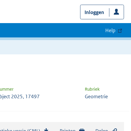
Inloggen
Help
nummer
Rubriek
bject 2025, 17497
Geometrie
tieke versie (GML)
b
Printen
Delen