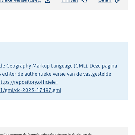
e
s
t
a
n
d
s
g
 in de Geography Markup Language (GML). Deze pagina
r
 echter de authentieke versie van de vastgestelde
o
ttps://repository.officiele-
o
7/1/gml/dc-2025-17497.gml
t
t
e
:
2
regeling vormen de formele bekendmakingen in de zin van de