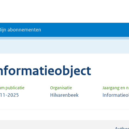
ijn abonnementen
nformatieobject
um publicatie
Organisatie
Jaargang en 
-11-2025
Hilvarenbeek
Informatieo
Authen