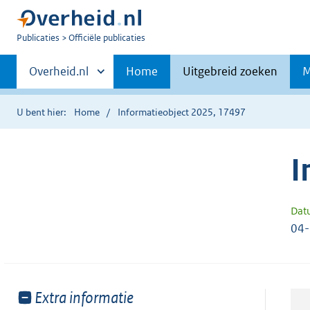
U
Publicaties
Officiële publicaties
bent
Primaire
nu
Andere
Overheid.nl
Home
Uitgebreid zoeken
M
hier:
sites
navigatie
binnen
U bent hier:
Home
Informatieobject 2025, 17497
I
Dat
04
Toon
Extra informatie