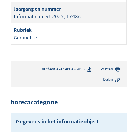
Informatieobject 2025, 17486
Geometrie
Authentieke versie (GML)
b
Printen
e
Delen
s
t
a
n
horecacategorie
d
s
g
Gegevens in het informatieobject
r
o