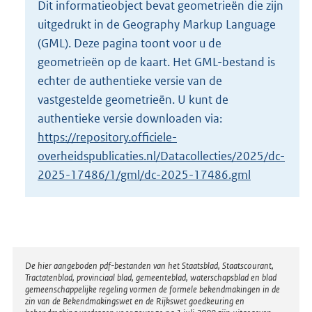
Dit informatieobject bevat geometrieën die zijn
o
uitgedrukt in de Geography Markup Language
t
t
(GML). Deze pagina toont voor u de
e
geometrieën op de kaart. Het GML-bestand is
:
echter de authentieke versie van de
2
vastgestelde geometrieën. U kunt de
K
b
authentieke versie downloaden via:
https://repository.officiele-
overheidspublicaties.nl/Datacollecties/2025/dc-
2025-17486/1/gml/dc-2025-17486.gml
Disclaimer
De hier aangeboden pdf-bestanden van het Staatsblad, Staatscourant,
Tractatenblad, provinciaal blad, gemeenteblad, waterschapsblad en blad
gemeenschappelijke regeling vormen de formele bekendmakingen in de
zin van de Bekendmakingswet en de Rijkswet goedkeuring en