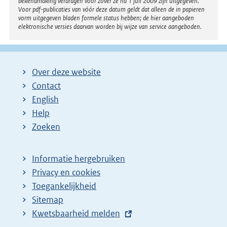
bekendmaking verdragen voor zover ze na 1 juli 2009 zijn uitgegeven.
Voor pdf-publicaties van vóór deze datum geldt dat alleen de in papieren
vorm uitgegeven bladen formele status hebben; de hier aangeboden
elektronische versies daarvan worden bij wijze van service aangeboden.
Over deze website
Contact
English
Help
Zoeken
Informatie hergebruiken
Privacy en cookies
Toegankelijkheid
Sitemap
E
Kwetsbaarheid melden
x