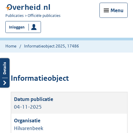
Menu
U
Publicaties
Officiële publicaties
bent
Inloggen
nu
hier:
Home
Informatieobject 2025, 17486
Informatieobject
04-11-2025
Hilvarenbeek