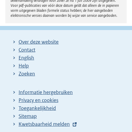
bekendmaking verdragen voor zover ze na 1 juli 2009 zijn uitgegeven.
Voor pdf-publicaties van vóór deze datum geldt dat alleen de in papieren
vorm uitgegeven bladen formele status hebben; de hier aangeboden
elektronische versies daarvan worden bij wijze van service aangeboden.
Over deze website
Contact
English
Help
Zoeken
Informatie hergebruiken
Privacy en cookies
Toegankelijkheid
Sitemap
E
Kwetsbaarheid melden
x