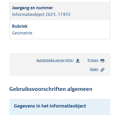
Informatieobject 2025, 17455
Geometrie
Authentieke versie (GML)
b
Printen
e
Delen
s
t
a
n
Gebruiksvoorschriften algemeen
d
s
g
Gegevens in het informatieobject
r
o