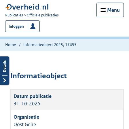
Menu
U
Publicaties
Officiële publicaties
bent
Inloggen
nu
hier:
Home
Informatieobject 2025, 17455
Informatieobject
31-10-2025
Oost Gelre