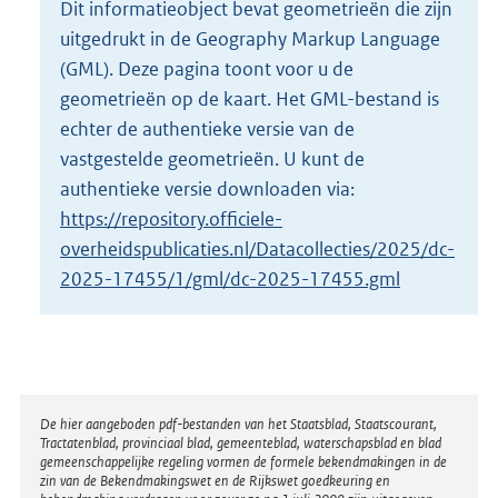
Dit informatieobject bevat geometrieën die zijn
o
uitgedrukt in de Geography Markup Language
t
t
(GML). Deze pagina toont voor u de
e
geometrieën op de kaart. Het GML-bestand is
:
echter de authentieke versie van de
8
vastgestelde geometrieën. U kunt de
K
b
authentieke versie downloaden via:
https://repository.officiele-
overheidspublicaties.nl/Datacollecties/2025/dc-
2025-17455/1/gml/dc-2025-17455.gml
Disclaimer
De hier aangeboden pdf-bestanden van het Staatsblad, Staatscourant,
Tractatenblad, provinciaal blad, gemeenteblad, waterschapsblad en blad
gemeenschappelijke regeling vormen de formele bekendmakingen in de
zin van de Bekendmakingswet en de Rijkswet goedkeuring en