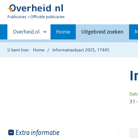
U
Publicaties
Officiële publicaties
bent
Primaire
nu
Andere
Overheid.nl
Home
Uitgebreid zoeken
M
hier:
sites
navigatie
binnen
U bent hier:
Home
Informatieobject 2025, 17445
I
Dat
31
Toon
Extra informatie