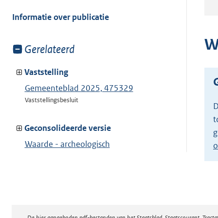
meer
van:
Informatie over publicatie
W
Toon
Gerelateerd
meer
van:
Vaststelling
Gemeenteblad 2025, 475329
Vaststellingsbesluit
D
t
Geconsolideerde versie
g
Waarde - archeologisch
o
verwachtingsgebied 3
Toon geconsolideerde versie
De hier aangeboden pdf-bestanden van het Staatsblad, Staatscourant, Tract