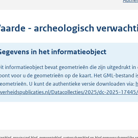
aarde - archeologisch verwacht
Gegevens in het informatieobject
it informatieobject bevat geometrieën die zijn uitgedrukt
oont voor u de geometrieën op de kaart. Het GML-bestand is
eometrieën. U kunt de authentieke versie downloaden via:
h
verheidspublicaties.nl/Datacollecties/2025/dc-2025-1744
atenblad, provinciaal blad, gemeenteblad, waterschapsblad en blad gemeenschappelijke 