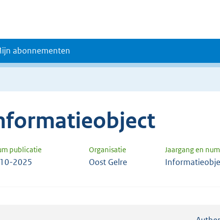
ijn abonnementen
nformatieobject
um publicatie
Organisatie
Jaargang en nu
-10-2025
Oost Gelre
Informatieobj
Authen