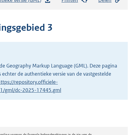
e
s
t
ingsgebied 3
a
n
d
s
g
 in de Geography Markup Language (GML). Deze pagina
r
 echter de authentieke versie van de vastgestelde
o
ttps://repository.officiele-
o
5/1/gml/dc-2025-17445.gml
t
t
e
:
4
regeling vormen de formele bekendmakingen in de zin van de