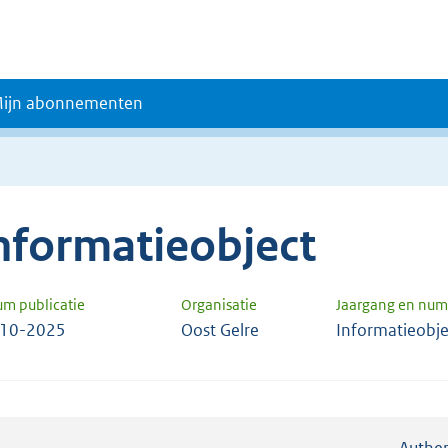
ijn abonnementen
nformatieobject
um publicatie
Organisatie
Jaargang en nu
-10-2025
Oost Gelre
Informatieobj
Authen