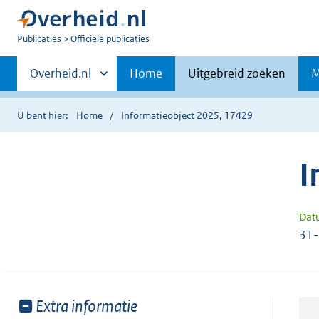
U
Publicaties
Officiële publicaties
bent
Primaire
nu
Andere
Overheid.nl
Home
Uitgebreid zoeken
M
hier:
sites
navigatie
binnen
U bent hier:
Home
Informatieobject 2025, 17429
I
Dat
31
Toon
Extra informatie