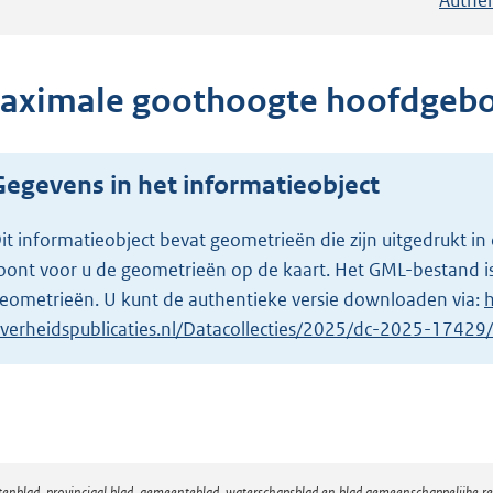
aximale goothoogte hoofdgebo
Gegevens in het informatieobject
it informatieobject bevat geometrieën die zijn uitgedrukt
oont voor u de geometrieën op de kaart. Het GML-bestand is
eometrieën. U kunt de authentieke versie downloaden via:
h
verheidspublicaties.nl/Datacollecties/2025/dc-2025-1742
atenblad, provinciaal blad, gemeenteblad, waterschapsblad en blad gemeenschappelijke 