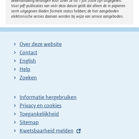
bekendmaking verdragen voor zover ze na 1 juli 2009 zijn uitgegeven.
Voor pdf-publicaties van vóór deze datum geldt dat alleen de in papieren
vorm uitgegeven bladen formele status hebben; de hier aangeboden
elektronische versies daarvan worden bij wijze van service aangeboden.
Over deze website
Contact
English
Help
Zoeken
Informatie hergebruiken
Privacy en cookies
Toegankelijkheid
Sitemap
E
Kwetsbaarheid melden
x