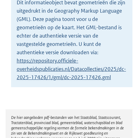
Dit informatieobject bevat geometrieën die zijn
o
uitgedrukt in de Geography Markup Language
t
t
(GML). Deze pagina toont voor u de
e
geometrieën op de kaart. Het GML-bestand is
:
echter de authentieke versie van de
8
vastgestelde geometrieën. U kunt de
K
b
authentieke versie downloaden via:
https://repository.officiele-
overheidspublicaties.nl/Datacollecties/2025/dc-
2025-17426/1/gml/dc-2025-17426.gml
Disclaimer
De hier aangeboden pdf-bestanden van het Staatsblad, Staatscourant,
Tractatenblad, provinciaal blad, gemeenteblad, waterschapsblad en blad
gemeenschappelijke regeling vormen de formele bekendmakingen in de
zin van de Bekendmakingswet en de Rijkswet goedkeuring en