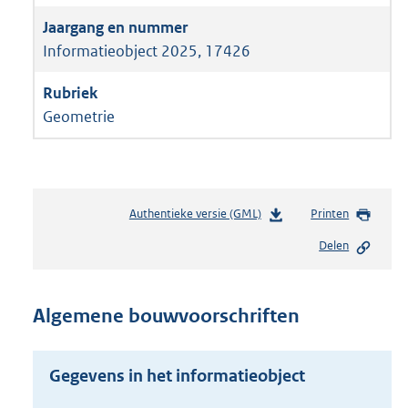
Informatieobject 2025, 17426
Geometrie
Authentieke versie (GML)
b
Printen
e
Delen
s
t
a
n
Algemene bouwvoorschriften
d
s
g
Gegevens in het informatieobject
r
o