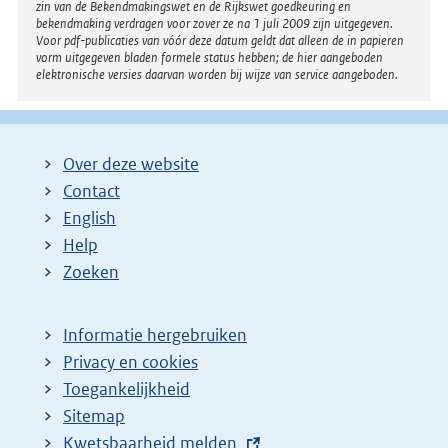
zin van de Bekendmakingswet en de Rijkswet goedkeuring en
bekendmaking verdragen voor zover ze na 1 juli 2009 zijn uitgegeven.
Voor pdf-publicaties van vóór deze datum geldt dat alleen de in papieren
vorm uitgegeven bladen formele status hebben; de hier aangeboden
elektronische versies daarvan worden bij wijze van service aangeboden.
Over deze website
Contact
English
Help
Zoeken
Informatie hergebruiken
Privacy en cookies
Toegankelijkheid
Sitemap
E
Kwetsbaarheid melden