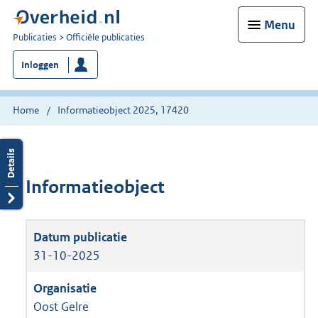
Menu
U
Publicaties
Officiële publicaties
bent
Inloggen
nu
hier:
Home
Informatieobject 2025, 17420
Informatieobject
31-10-2025
Oost Gelre