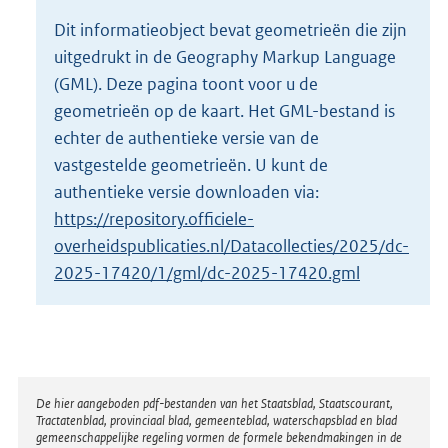
o
Dit informatieobject bevat geometrieën die zijn
t
uitgedrukt in de Geography Markup Language
t
e
(GML). Deze pagina toont voor u de
:
geometrieën op de kaart. Het GML-bestand is
8
echter de authentieke versie van de
K
vastgestelde geometrieën. U kunt de
b
authentieke versie downloaden via:
https://repository.officiele-
overheidspublicaties.nl/Datacollecties/2025/dc-
2025-17420/1/gml/dc-2025-17420.gml
Disclaimer
De hier aangeboden pdf-bestanden van het Staatsblad, Staatscourant,
Tractatenblad, provinciaal blad, gemeenteblad, waterschapsblad en blad
gemeenschappelijke regeling vormen de formele bekendmakingen in de