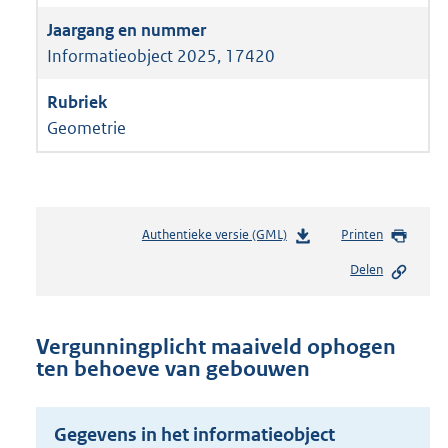
Informatieobject 2025, 17420
Geometrie
Authentieke versie (GML)
b
Printen
e
Delen
s
t
a
n
Vergunningplicht maaiveld ophogen
d
ten behoeve van gebouwen
s
g
r
Gegevens in het informatieobject
o