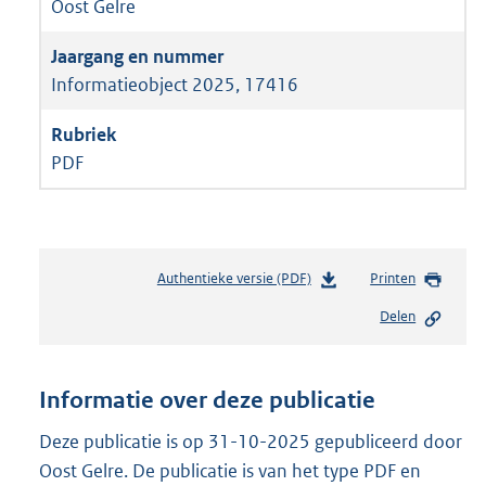
Oost Gelre
Informatieobject 2025, 17416
PDF
Authentieke versie (PDF)
b
Printen
e
Delen
s
t
a
n
Informatie over deze publicatie
d
s
Deze publicatie is op 31-10-2025 gepubliceerd door
g
Oost Gelre. De publicatie is van het type PDF en
r