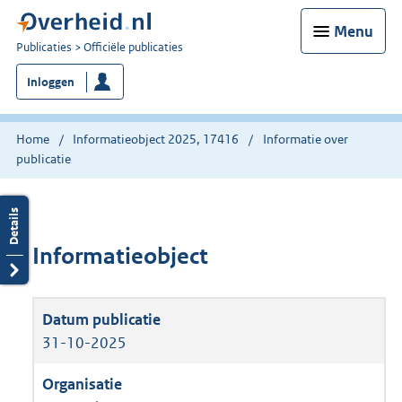
Menu
U
Publicaties
Officiële publicaties
bent
Inloggen
nu
hier:
Home
Informatieobject 2025, 17416
Informatie over
publicatie
Informatieobject
31-10-2025