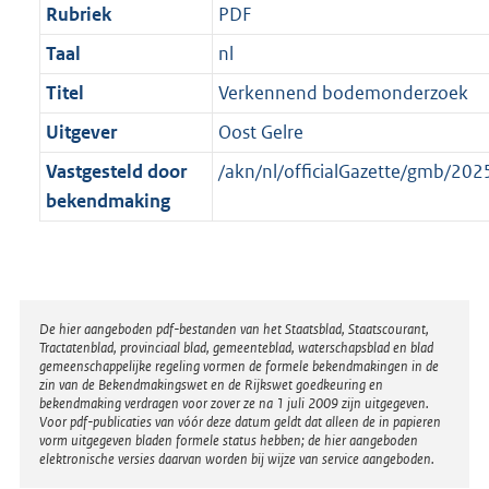
Rubriek
PDF
Taal
nl
Titel
Verkennend bodemonderzoek
Uitgever
Oost Gelre
Vastgesteld door
/akn/nl/officialGazette/gmb/2
bekendmaking
Disclaimer
De hier aangeboden pdf-bestanden van het Staatsblad, Staatscourant,
Tractatenblad, provinciaal blad, gemeenteblad, waterschapsblad en blad
gemeenschappelijke regeling vormen de formele bekendmakingen in de
zin van de Bekendmakingswet en de Rijkswet goedkeuring en
bekendmaking verdragen voor zover ze na 1 juli 2009 zijn uitgegeven.
Voor pdf-publicaties van vóór deze datum geldt dat alleen de in papieren
vorm uitgegeven bladen formele status hebben; de hier aangeboden
elektronische versies daarvan worden bij wijze van service aangeboden.