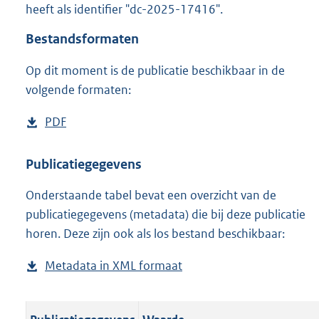
heeft als identifier "dc-2025-17416".
o
o
Bestandsformaten
t
t
Op dit moment is de publicatie beschikbaar in de
e
volgende formaten:
:
o
n
D
PDF
b
b
o
e
e
w
s
Publicatiegegevens
k
n
t
e
n
Onderstaande tabel bevat een overzicht van de
l
a
d
publicatiegegevens (metadata) die bij deze publicatie
o
n
horen. Deze zijn ook als los bestand beschikbaar:
a
d
d
s
Metadata in XML formaat
b
p
g
e
u
r
s
b
o