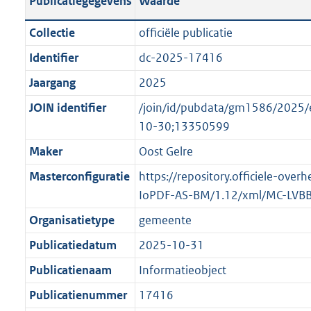
Publicatiegegevens
Waarde
t
l
o
a
i
t
Collectie
officiële publicatie
n
c
t
Identifier
dc-2025-17416
d
a
e
s
Jaargang
2025
t
:
g
i
o
JOIN identifier
/join/id/pubdata/gm1586/20
r
e
n
10-30;13350599
o
i
b
Maker
Oost Gelre
o
n
e
t
Masterconfiguratie
https://repository.officiele-over
f
k
t
IoPDF-AS-BM/1.12/xml/MC-LVB
o
e
e
r
n
Organisatietype
gemeente
:
m
d
Publicatiedatum
2025-10-31
1
a
K
Publicatienaam
Informatieobject
a
b
t
Publicatienummer
17416