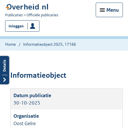
Menu
U
Publicaties
Officiële publicaties
bent
Inloggen
nu
hier:
Home
Informatieobject 2025, 17166
Informatieobject
30-10-2025
Oost Gelre