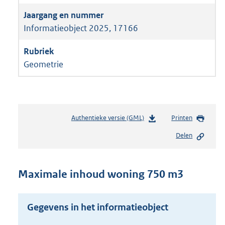
Informatieobject 2025, 17166
Geometrie
Authentieke versie (GML)
b
Printen
e
Delen
s
t
a
n
Maximale inhoud woning 750 m3
d
s
g
Gegevens in het informatieobject
r
o