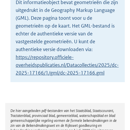
Dit informatieobject bevat geometrieën die zijn
o
uitgedrukt in de Geography Markup Language
t
t
(GML). Deze pagina toont voor u de
e
geometrieën op de kaart. Het GML-bestand is
:
echter de authentieke versie van de
3
vastgestelde geometrieën. U kunt de
K
b
authentieke versie downloaden via:
https://repository.officiele-
overheidspublicaties.nl/Datacollecties/2025/dc-
2025-17166/1/gml/dc-2025-17166.gml
Disclaimer
De hier aangeboden pdf-bestanden van het Staatsblad, Staatscourant,
Tractatenblad, provinciaal blad, gemeenteblad, waterschapsblad en blad
gemeenschappelijke regeling vormen de formele bekendmakingen in de
zin van de Bekendmakingswet en de Rijkswet goedkeuring en