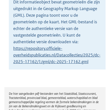
Dit informatieobject bevat geometrieën die zijn
o
uitgedrukt in de Geography Markup Language
t
t
(GML). Deze pagina toont voor u de
e
geometrieën op de kaart. Het GML-bestand is
:
echter de authentieke versie van de
5
vastgestelde geometrieën. U kunt de
K
b
authentieke versie downloaden via:
https://repository.officiele-
overheidspublicaties.nl/Datacollecties/2025/dc-
2025-17162/1/gml/dc-2025-17162.gml
Disclaimer
De hier aangeboden pdf-bestanden van het Staatsblad, Staatscourant,
Tractatenblad, provinciaal blad, gemeenteblad, waterschapsblad en blad
gemeenschappelijke regeling vormen de formele bekendmakingen in de
zin van de Bekendmakingswet en de Rijkswet goedkeuring en