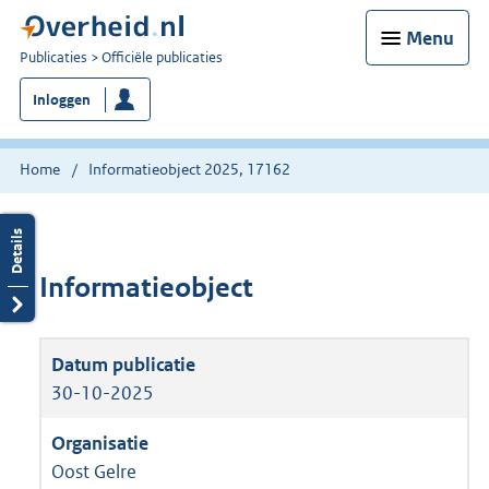
Menu
U
Publicaties
Officiële publicaties
bent
Inloggen
nu
hier:
Home
Informatieobject 2025, 17162
Informatieobject
30-10-2025
Oost Gelre