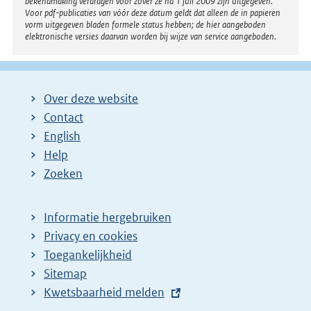
bekendmaking verdragen voor zover ze na 1 juli 2009 zijn uitgegeven.
Voor pdf-publicaties van vóór deze datum geldt dat alleen de in papieren
vorm uitgegeven bladen formele status hebben; de hier aangeboden
elektronische versies daarvan worden bij wijze van service aangeboden.
Over deze website
Contact
English
Help
Zoeken
Informatie hergebruiken
Privacy en cookies
Toegankelijkheid
Sitemap
E
Kwetsbaarheid melden
x