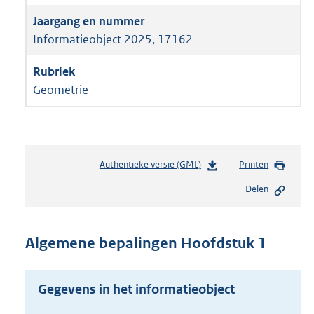
Informatieobject 2025, 17162
Geometrie
Authentieke versie (GML)
b
Printen
e
Delen
s
t
a
n
Algemene bepalingen Hoofdstuk 1
d
s
g
Gegevens in het informatieobject
r
o