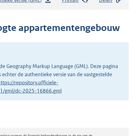
e
s
t
oogte appartementengebouw
a
n
d
s
g
 in de Geography Markup Language (GML). Deze pagina
r
 echter de authentieke versie van de vastgestelde
o
ttps://repository.officiele-
o
6/1/gml/dc-2025-16866.gml
t
t
e
:
6
regeling vormen de formele bekendmakingen in de zin van de