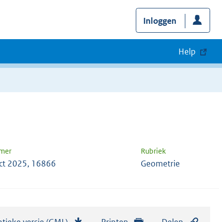
Inloggen
Help
mer
Rubriek
ct 2025, 16866
Geometrie
tieke versie (GML)
b
Printen
Delen