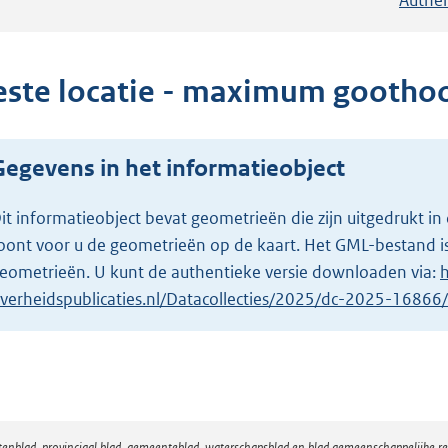
este locatie - maximum gooth
Gegevens in het informatieobject
it informatieobject bevat geometrieën die zijn uitgedrukt
oont voor u de geometrieën op de kaart. Het GML-bestand is
eometrieën. U kunt de authentieke versie downloaden via:
h
verheidspublicaties.nl/Datacollecties/2025/dc-2025-1686
atenblad, provinciaal blad, gemeenteblad, waterschapsblad en blad gemeenschappelijke 