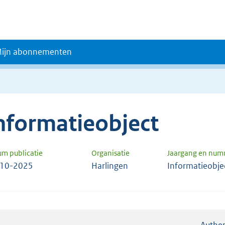
ijn abonnementen
nformatieobject
um publicatie
Organisatie
Jaargang en num
-10-2025
Harlingen
Informatieobje
Authen