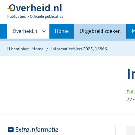
U
Publicaties
Officiële publicaties
bent
Primaire
nu
Andere
Overheid.nl
Home
Uitgebreid zoeken
M
hier:
sites
navigatie
binnen
U bent hier:
Home
Informatieobject 2025, 16866
I
Dat
27
Toon
Extra informatie