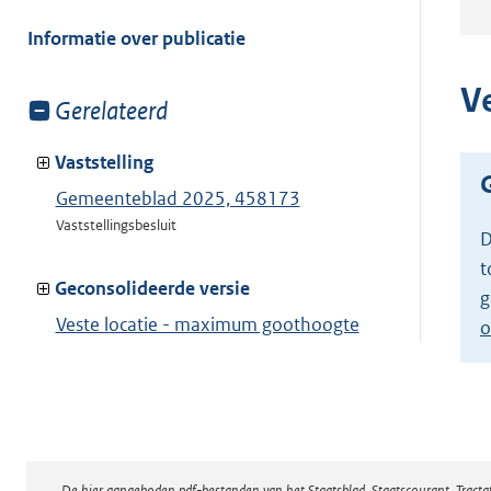
meer
van:
Informatie over publicatie
V
Toon
Gerelateerd
meer
van:
Vaststelling
Gemeenteblad 2025, 458173
Vaststellingsbesluit
D
t
Geconsolideerde versie
g
Veste locatie - maximum goothoogte
o
appartementengebouw
Toon geconsolideerde versie
De hier aangeboden pdf-bestanden van het Staatsblad, Staatscourant, Tract