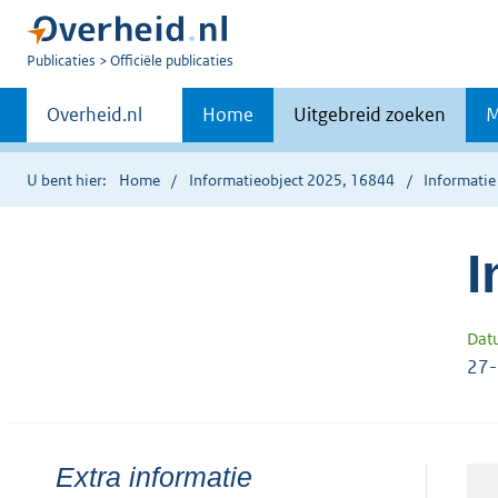
U
Publicaties
Officiële publicaties
bent
Primaire
nu
Andere
Overheid.nl
Home
Uitgebreid zoeken
M
hier:
sites
navigatie
binnen
U bent hier:
Home
Informatieobject 2025, 16844
Informatie
I
Dat
27
Toon
Extra informatie