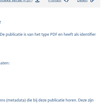
e
s
t
e
a
n
 publicatie is van het type PDF en heeft als identifier
d
s
g
r
maten:
o
o
t
t
e
:
s (metadata) die bij deze publicatie horen. Deze zijn
o