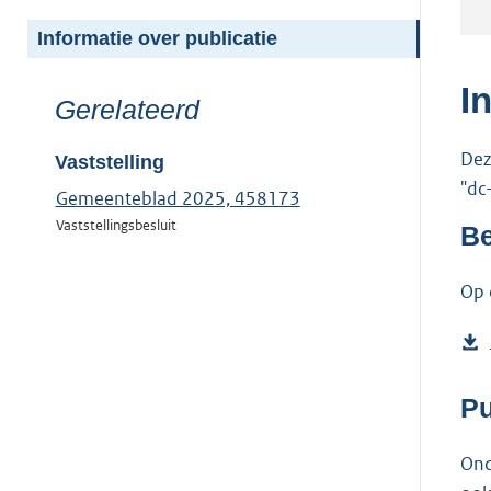
meer
van:
Informatie over publicatie
I
Toon
Gerelateerd
meer
Dez
van:
Vaststelling
"dc
Gemeenteblad 2025, 458173
Vaststellingsbesluit
Be
Op 
Pu
Ond