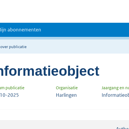
ijn abonnementen
 over publicatie
nformatieobject
um publicatie
Organisatie
Jaargang en 
-10-2025
Harlingen
Informatieo
Authe