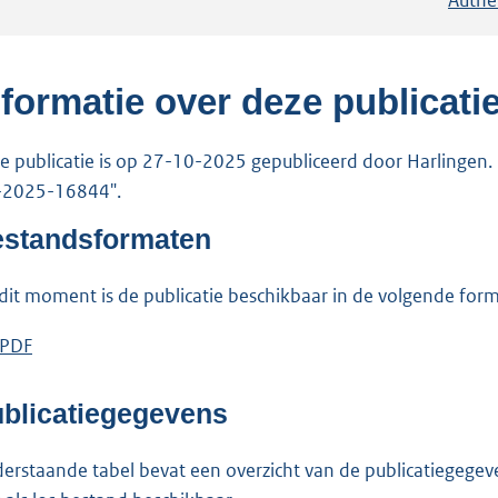
nformatie over deze publicati
e publicatie is op 27-10-2025 gepubliceerd door Harlingen. De
-2025-16844".
standsformaten
dit moment is de publicatie beschikbaar in de volgende for
D
PDF
b
o
e
w
s
blicatiegegevens
n
t
l
a
erstaande tabel bevat een overzicht van de publicatiegegeven
o
n