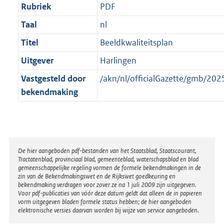
Rubriek
PDF
Taal
nl
Titel
Beeldkwaliteitsplan
Uitgever
Harlingen
Vastgesteld door
/akn/nl/officialGazette/gmb/2
bekendmaking
Disclaimer
De hier aangeboden pdf-bestanden van het Staatsblad, Staatscourant,
Tractatenblad, provinciaal blad, gemeenteblad, waterschapsblad en blad
gemeenschappelijke regeling vormen de formele bekendmakingen in de
zin van de Bekendmakingswet en de Rijkswet goedkeuring en
bekendmaking verdragen voor zover ze na 1 juli 2009 zijn uitgegeven.
Voor pdf-publicaties van vóór deze datum geldt dat alleen de in papieren
vorm uitgegeven bladen formele status hebben; de hier aangeboden
elektronische versies daarvan worden bij wijze van service aangeboden.