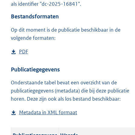
als identifier "dc-2025-16841".
o
o
Bestandsformaten
t
t
Op dit moment is de publicatie beschikbaar in de
e
volgende formaten:
:
o
n
D
PDF
b
b
o
e
e
w
s
Publicatiegegevens
k
n
t
e
n
Onderstaande tabel bevat een overzicht van de
l
a
d
publicatiegegevens (metadata) die bij deze publicatie
o
n
horen. Deze zijn ook als los bestand beschikbaar:
a
d
d
s
Metadata in XML formaat
b
p
g
e
u
r
s
b
o