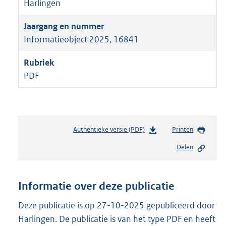
Harlingen
Informatieobject 2025, 16841
PDF
Authentieke versie (PDF)
b
Printen
e
Delen
s
t
a
n
Informatie over deze publicatie
d
s
Deze publicatie is op 27-10-2025 gepubliceerd door
g
Harlingen. De publicatie is van het type PDF en heeft
r