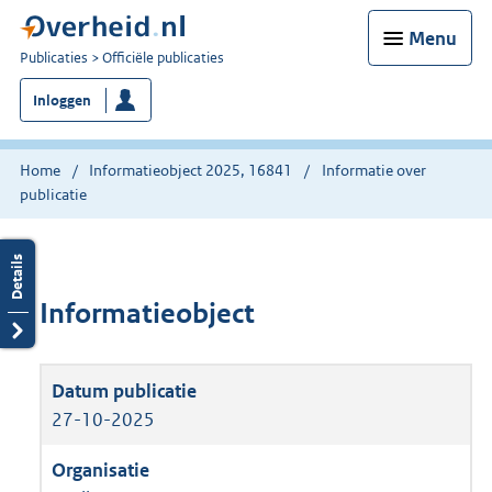
Menu
U
Publicaties
Officiële publicaties
bent
Inloggen
nu
hier:
Home
Informatieobject 2025, 16841
Informatie over
publicatie
Informatieobject
27-10-2025