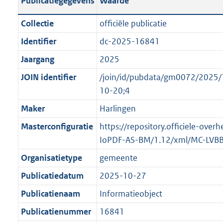
Publicatiegegevens
Waarde
t
l
o
a
i
t
Collectie
officiële publicatie
n
c
t
Identifier
dc-2025-16841
d
a
e
s
Jaargang
2025
t
:
g
i
o
JOIN identifier
/join/id/pubdata/gm0072/202
r
e
n
10-20;4
o
i
b
Maker
Harlingen
o
n
e
t
Masterconfiguratie
https://repository.officiele-over
f
k
t
IoPDF-AS-BM/1.12/xml/MC-LVB
o
e
e
r
n
Organisatietype
gemeente
:
m
d
Publicatiedatum
2025-10-27
1
a
K
Publicatienaam
Informatieobject
a
b
t
Publicatienummer
16841