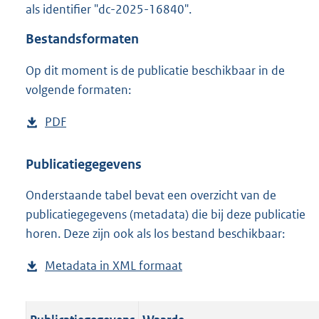
als identifier "dc-2025-16840".
o
o
Bestandsformaten
t
t
Op dit moment is de publicatie beschikbaar in de
e
volgende formaten:
:
o
n
D
PDF
b
b
o
e
e
w
s
Publicatiegegevens
k
n
t
e
n
Onderstaande tabel bevat een overzicht van de
l
a
d
publicatiegegevens (metadata) die bij deze publicatie
o
n
horen. Deze zijn ook als los bestand beschikbaar:
a
d
d
s
Metadata in XML formaat
b
p
g
e
u
r
s
b
o