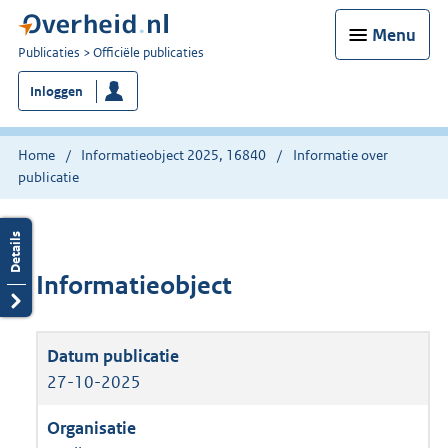
Menu
U
Publicaties
Officiële publicaties
bent
Inloggen
nu
hier:
Home
Informatieobject 2025, 16840
Informatie over
publicatie
Informatieobject
27-10-2025