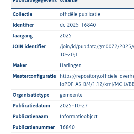
Publicatiegegevens
Waarde
t
l
o
a
i
t
Collectie
officiële publicatie
n
c
t
Identifier
dc-2025-16840
d
a
e
s
Jaargang
2025
t
:
g
i
o
JOIN identifier
/join/id/pubdata/gm0072/202
r
e
n
10-20;1
o
i
b
Maker
Harlingen
o
n
e
t
Masterconfiguratie
https://repository.officiele-over
f
k
t
IoPDF-AS-BM/1.12/xml/MC-LVB
o
e
e
r
n
Organisatietype
gemeente
:
m
d
Publicatiedatum
2025-10-27
1
a
K
Publicatienaam
Informatieobject
a
b
t
Publicatienummer
16840