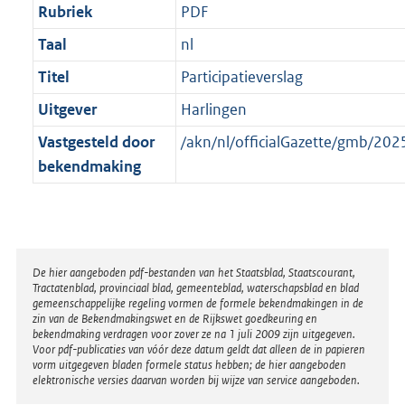
Rubriek
PDF
Taal
nl
Titel
Participatieverslag
Uitgever
Harlingen
Vastgesteld door
/akn/nl/officialGazette/gmb/2
bekendmaking
Disclaimer
De hier aangeboden pdf-bestanden van het Staatsblad, Staatscourant,
Tractatenblad, provinciaal blad, gemeenteblad, waterschapsblad en blad
gemeenschappelijke regeling vormen de formele bekendmakingen in de
zin van de Bekendmakingswet en de Rijkswet goedkeuring en
bekendmaking verdragen voor zover ze na 1 juli 2009 zijn uitgegeven.
Voor pdf-publicaties van vóór deze datum geldt dat alleen de in papieren
vorm uitgegeven bladen formele status hebben; de hier aangeboden
elektronische versies daarvan worden bij wijze van service aangeboden.