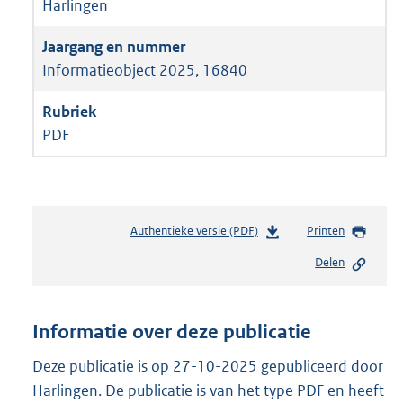
Harlingen
Informatieobject 2025, 16840
PDF
Authentieke versie (PDF)
b
Printen
e
Delen
s
t
a
n
Informatie over deze publicatie
d
s
Deze publicatie is op 27-10-2025 gepubliceerd door
g
Harlingen. De publicatie is van het type PDF en heeft
r