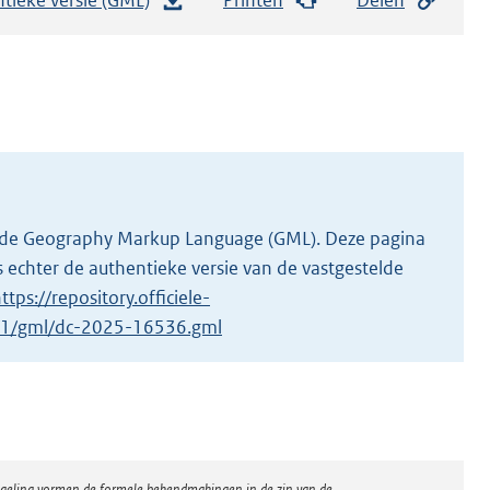
e
s
t
a
n
d
s
g
 in de Geography Markup Language (GML). Deze pagina
r
 echter de authentieke versie van de vastgestelde
o
ttps://repository.officiele-
o
6/1/gml/dc-2025-16536.gml
t
t
e
:
3
regeling vormen de formele bekendmakingen in de zin van de