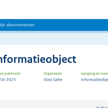
ijn abonnementen
nformatieobject
um publicatie
Organisatie
Jaargang en nu
-10-2025
Oost Gelre
Informatieobj
Authen