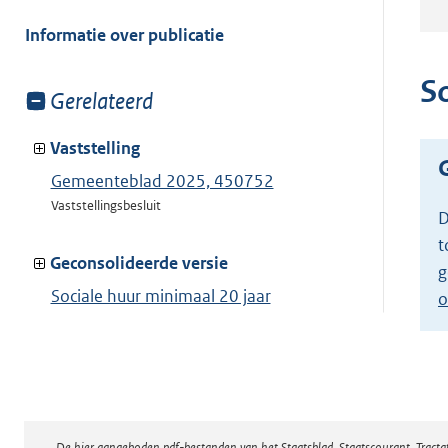
meer
van:
Informatie over publicatie
S
Toon
Gerelateerd
meer
van:
Vaststelling
Gemeenteblad 2025, 450752
Vaststellingsbesluit
D
t
Geconsolideerde versie
g
Sociale huur minimaal 20 jaar
o
Toon geconsolideerde versie
De hier aangeboden pdf-bestanden van het Staatsblad, Staatscourant, Tract