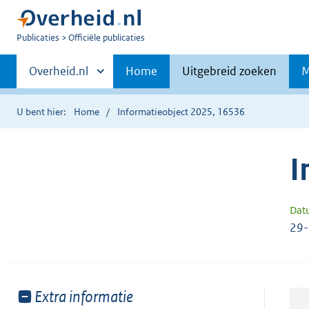
U
Publicaties
Officiële publicaties
bent
Primaire
nu
Andere
Overheid.nl
Home
Uitgebreid zoeken
M
hier:
sites
navigatie
binnen
U bent hier:
Home
Informatieobject 2025, 16536
I
Dat
29
Toon
Extra informatie