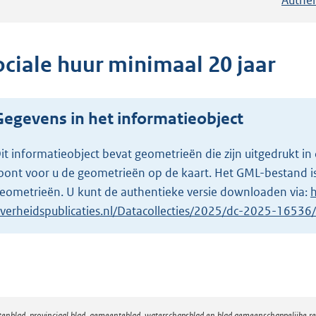
ociale huur minimaal 20 jaar
Gegevens in het informatieobject
it informatieobject bevat geometrieën die zijn uitgedrukt
oont voor u de geometrieën op de kaart. Het GML-bestand is
eometrieën. U kunt de authentieke versie downloaden via:
h
verheidspublicaties.nl/Datacollecties/2025/dc-2025-1653
atenblad, provinciaal blad, gemeenteblad, waterschapsblad en blad gemeenschappelijke 