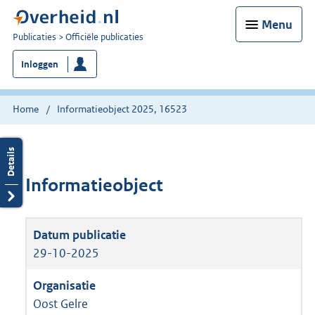
Menu
U
Publicaties
Officiële publicaties
bent
Inloggen
nu
hier:
Home
Informatieobject 2025, 16523
Informatieobject
29-10-2025
Oost Gelre