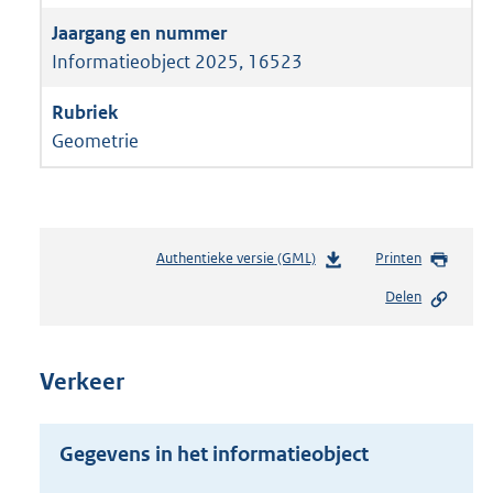
Informatieobject 2025, 16523
Geometrie
Authentieke versie (GML)
b
Printen
e
Delen
s
t
a
n
Verkeer
d
s
g
Gegevens in het informatieobject
r
o