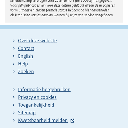
bekendmaking verdragen voor zover ze na 1 juli 2009 zijn uitgegeven.
Voor pdf-publicaties van vóór deze datum geldt dat alleen de in papieren
vorm uitgegeven bladen formele status hebben; de hier aangeboden
elektronische versies daarvan worden bij wijze van service aangeboden.
Over deze website
Contact
English
Help
Zoeken
Informatie hergebruiken
Privacy en cookies
Toegankelijkheid
Sitemap
E
Kwetsbaarheid melden
x