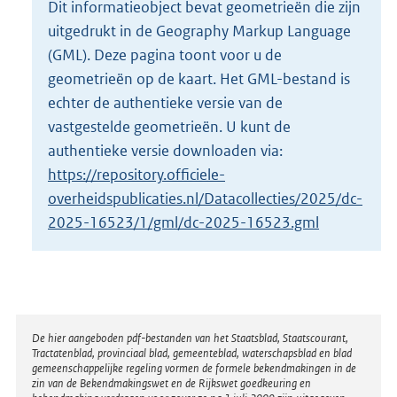
Dit informatieobject bevat geometrieën die zijn
o
uitgedrukt in de Geography Markup Language
t
t
(GML). Deze pagina toont voor u de
e
geometrieën op de kaart. Het GML-bestand is
:
echter de authentieke versie van de
9
vastgestelde geometrieën. U kunt de
K
b
authentieke versie downloaden via:
https://repository.officiele-
overheidspublicaties.nl/Datacollecties/2025/dc-
2025-16523/1/gml/dc-2025-16523.gml
Disclaimer
De hier aangeboden pdf-bestanden van het Staatsblad, Staatscourant,
Tractatenblad, provinciaal blad, gemeenteblad, waterschapsblad en blad
gemeenschappelijke regeling vormen de formele bekendmakingen in de
zin van de Bekendmakingswet en de Rijkswet goedkeuring en