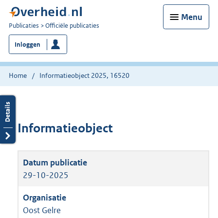
Menu
U
Publicaties
Officiële publicaties
bent
Inloggen
nu
hier:
Home
Informatieobject 2025, 16520
Informatieobject
29-10-2025
Oost Gelre