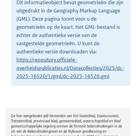
Dit informatieobject bevat geometrieën die zijn
o
uitgedrukt in de Geography Markup Language
t
t
(GML). Deze pagina toont voor u de
e
geometrieën op de kaart. Het GML-bestand is
:
echter de authentieke versie van de
4
vastgestelde geometrieën. U kunt de
K
b
authentieke versie downloaden via:
https://repository.officiele-
overheidspublicaties.nl/Datacollecties/2025/dc-
2025-16520/1/gml/dc-2025-16520.gml
Disclaimer
De hier aangeboden pdf-bestanden van het Staatsblad, Staatscourant,
Tractatenblad, provinciaal blad, gemeenteblad, waterschapsblad en blad
gemeenschappelijke regeling vormen de formele bekendmakingen in de
zin van de Bekendmakingswet en de Rijkswet goedkeuring en