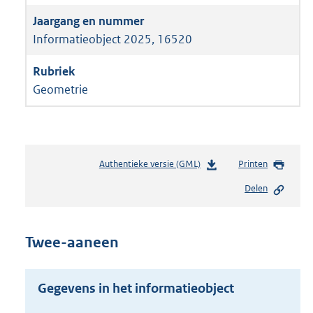
Informatieobject 2025, 16520
Geometrie
Authentieke versie (GML)
b
Printen
e
Delen
s
t
a
n
Twee-aaneen
d
s
g
Gegevens in het informatieobject
r
o