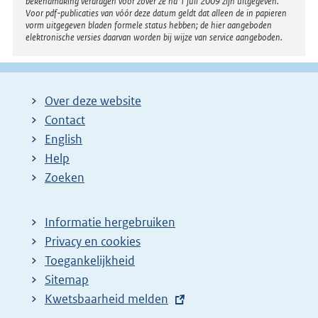
bekendmaking verdragen voor zover ze na 1 juli 2009 zijn uitgegeven.
Voor pdf-publicaties van vóór deze datum geldt dat alleen de in papieren
vorm uitgegeven bladen formele status hebben; de hier aangeboden
elektronische versies daarvan worden bij wijze van service aangeboden.
Over deze website
Contact
English
Help
Zoeken
Informatie hergebruiken
Privacy en cookies
Toegankelijkheid
Sitemap
E
Kwetsbaarheid melden
x