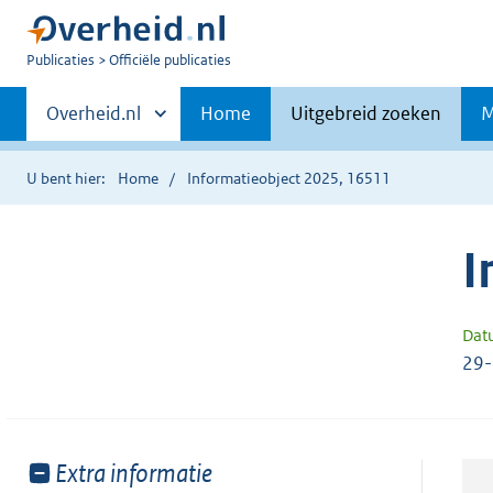
U
Publicaties
Officiële publicaties
bent
Primaire
nu
Andere
Overheid.nl
Home
Uitgebreid zoeken
M
hier:
sites
navigatie
binnen
U bent hier:
Home
Informatieobject 2025, 16511
I
Dat
29
Toon
Extra informatie