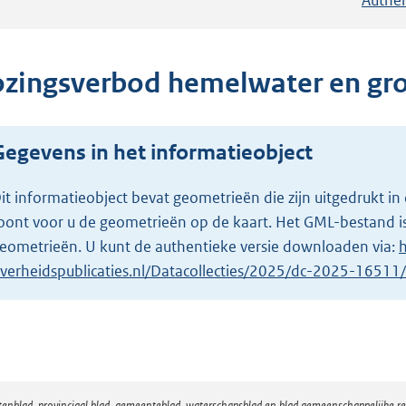
ozingsverbod hemelwater en gr
Gegevens in het informatieobject
it informatieobject bevat geometrieën die zijn uitgedrukt
oont voor u de geometrieën op de kaart. Het GML-bestand is
eometrieën. U kunt de authentieke versie downloaden via:
h
verheidspublicaties.nl/Datacollecties/2025/dc-2025-1651
atenblad, provinciaal blad, gemeenteblad, waterschapsblad en blad gemeenschappelijke 