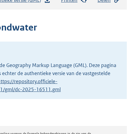
e
s
t
ondwater
a
n
d
s
g
 in de Geography Markup Language (GML). Deze pagina
r
 echter de authentieke versie van de vastgestelde
o
ttps://repository.officiele-
o
1/1/gml/dc-2025-16511.gml
t
t
e
:
9
regeling vormen de formele bekendmakingen in de zin van de