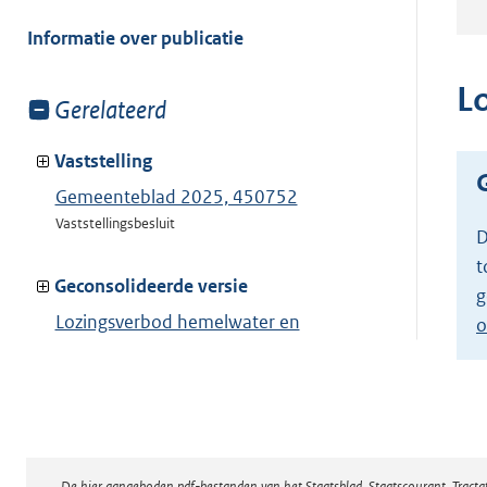
meer
van:
Informatie over publicatie
L
Toon
Gerelateerd
meer
van:
Vaststelling
Gemeenteblad 2025, 450752
Vaststellingsbesluit
D
t
Geconsolideerde versie
g
Lozingsverbod hemelwater en
o
grondwater
Toon geconsolideerde versie
De hier aangeboden pdf-bestanden van het Staatsblad, Staatscourant, Tract