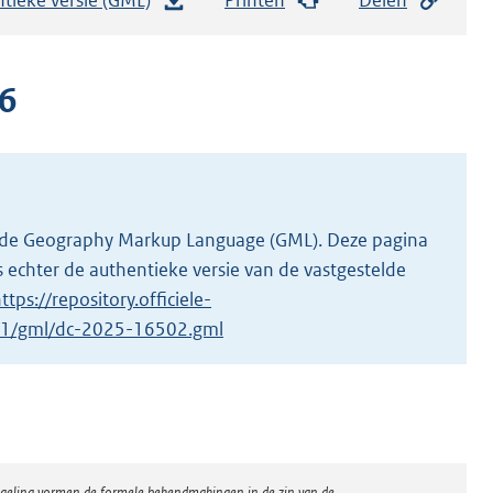
e
s
t
6
a
n
d
s
g
 in de Geography Markup Language (GML). Deze pagina
r
 echter de authentieke versie van de vastgestelde
o
ttps://repository.officiele-
o
2/1/gml/dc-2025-16502.gml
t
t
e
:
3
regeling vormen de formele bekendmakingen in de zin van de