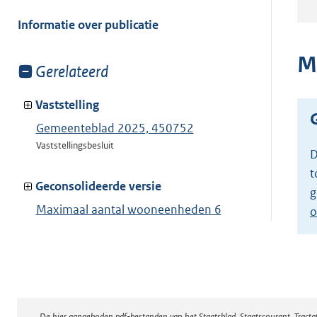
meer
van:
Informatie over publicatie
M
Toon
Gerelateerd
meer
van:
Vaststelling
Gemeenteblad 2025, 450752
Vaststellingsbesluit
D
t
Geconsolideerde versie
g
Maximaal aantal wooneenheden 6
o
Toon geconsolideerde versie
De hier aangeboden pdf-bestanden van het Staatsblad, Staatscourant, Tract