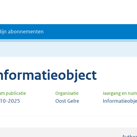
ijn abonnementen
nformatieobject
um publicatie
Organisatie
Jaargang en nu
-10-2025
Oost Gelre
Informatieobj
Authen