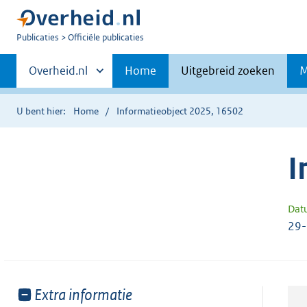
U
Publicaties
Officiële publicaties
bent
Primaire
nu
Andere
Overheid.nl
Home
Uitgebreid zoeken
M
hier:
sites
navigatie
binnen
U bent hier:
Home
Informatieobject 2025, 16502
I
Dat
29
Toon
Extra informatie