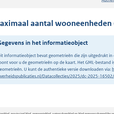
aximaal aantal wooneenheden 
Gegevens in het informatieobject
it informatieobject bevat geometrieën die zijn uitgedrukt
oont voor u de geometrieën op de kaart. Het GML-bestand is
eometrieën. U kunt de authentieke versie downloaden via:
h
verheidspublicaties.nl/Datacollecties/2025/dc-2025-1650
atenblad, provinciaal blad, gemeenteblad, waterschapsblad en blad gemeenschappelijke 