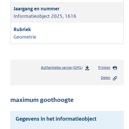
Informatieobject 2025, 1616
Geometrie
Authentieke versie (GML)
b
Printen
e
Delen
s
t
a
n
maximum goothoogte
d
s
g
Gegevens in het informatieobject
r
o