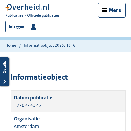
Menu
U
Publicaties
Officiële publicaties
bent
Inloggen
nu
hier:
Home
Informatieobject 2025, 1616
Informatieobject
12-02-2025
Amsterdam