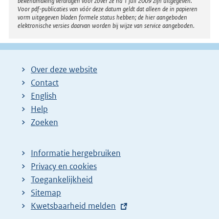
bekendmaking verdragen voor zover ze na 1 juli 2009 zijn uitgegeven.
Voor pdf-publicaties van vóór deze datum geldt dat alleen de in papieren
vorm uitgegeven bladen formele status hebben; de hier aangeboden
elektronische versies daarvan worden bij wijze van service aangeboden.
Over deze website
Contact
English
Help
Zoeken
Informatie hergebruiken
Privacy en cookies
Toegankelijkheid
Sitemap
E
Kwetsbaarheid melden
x