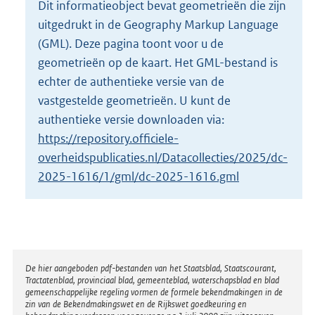
Dit informatieobject bevat geometrieën die zijn
o
uitgedrukt in de Geography Markup Language
t
t
(GML). Deze pagina toont voor u de
e
geometrieën op de kaart. Het GML-bestand is
:
echter de authentieke versie van de
2
vastgestelde geometrieën. U kunt de
K
b
authentieke versie downloaden via:
https://repository.officiele-
overheidspublicaties.nl/Datacollecties/2025/dc-
2025-1616/1/gml/dc-2025-1616.gml
Disclaimer
De hier aangeboden pdf-bestanden van het Staatsblad, Staatscourant,
Tractatenblad, provinciaal blad, gemeenteblad, waterschapsblad en blad
gemeenschappelijke regeling vormen de formele bekendmakingen in de
zin van de Bekendmakingswet en de Rijkswet goedkeuring en