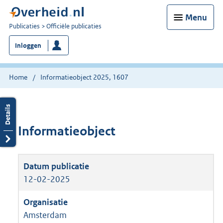
Menu
U
Publicaties
Officiële publicaties
bent
Inloggen
nu
hier:
Home
Informatieobject 2025, 1607
Informatieobject
12-02-2025
Amsterdam