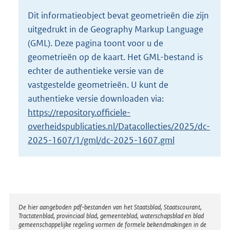
o
Dit informatieobject bevat geometrieën die zijn
t
uitgedrukt in de Geography Markup Language
t
e
(GML). Deze pagina toont voor u de
:
geometrieën op de kaart. Het GML-bestand is
2
echter de authentieke versie van de
K
vastgestelde geometrieën. U kunt de
b
authentieke versie downloaden via:
https://repository.officiele-
overheidspublicaties.nl/Datacollecties/2025/dc-
2025-1607/1/gml/dc-2025-1607.gml
Disclaimer
De hier aangeboden pdf-bestanden van het Staatsblad, Staatscourant,
Tractatenblad, provinciaal blad, gemeenteblad, waterschapsblad en blad
gemeenschappelijke regeling vormen de formele bekendmakingen in de