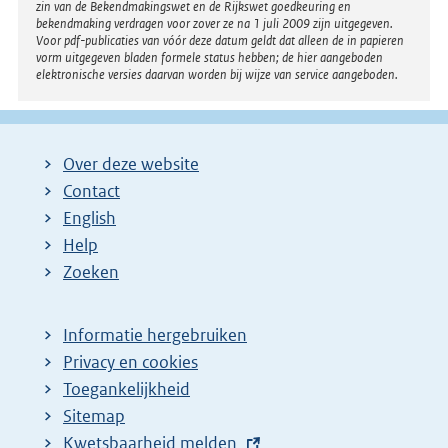
zin van de Bekendmakingswet en de Rijkswet goedkeuring en
bekendmaking verdragen voor zover ze na 1 juli 2009 zijn uitgegeven.
Voor pdf-publicaties van vóór deze datum geldt dat alleen de in papieren
vorm uitgegeven bladen formele status hebben; de hier aangeboden
elektronische versies daarvan worden bij wijze van service aangeboden.
Over deze website
Contact
English
Help
Zoeken
Informatie hergebruiken
Privacy en cookies
Toegankelijkheid
Sitemap
E
Kwetsbaarheid melden