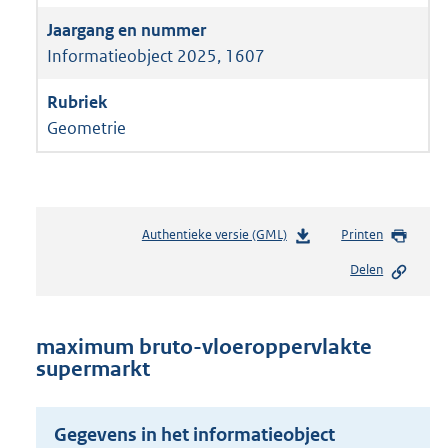
Informatieobject 2025, 1607
Geometrie
Authentieke versie (GML)
b
Printen
e
Delen
s
t
a
n
maximum bruto-vloeroppervlakte
d
supermarkt
s
g
r
Gegevens in het informatieobject
o