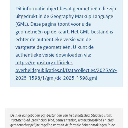
o
Dit informatieobject bevat geometrieën die zijn
t
uitgedrukt in de Geography Markup Language
t
e
(GML). Deze pagina toont voor u de
:
geometrieën op de kaart. Het GML-bestand is
2
echter de authentieke versie van de
K
vastgestelde geometrieën. U kunt de
b
authentieke versie downloaden via:
https://repository.officiele-
overheidspublicaties.nl/Datacollecties/2025/dc-
2025-1598/1/gml/dc-2025-1598.gml
Disclaimer
De hier aangeboden pdf-bestanden van het Staatsblad, Staatscourant,
Tractatenblad, provinciaal blad, gemeenteblad, waterschapsblad en blad
gemeenschappelijke regeling vormen de formele bekendmakingen in de