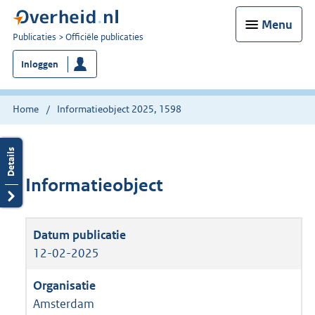
Menu
U
Publicaties
Officiële publicaties
bent
Inloggen
nu
hier:
Home
Informatieobject 2025, 1598
Informatieobject
12-02-2025
Amsterdam