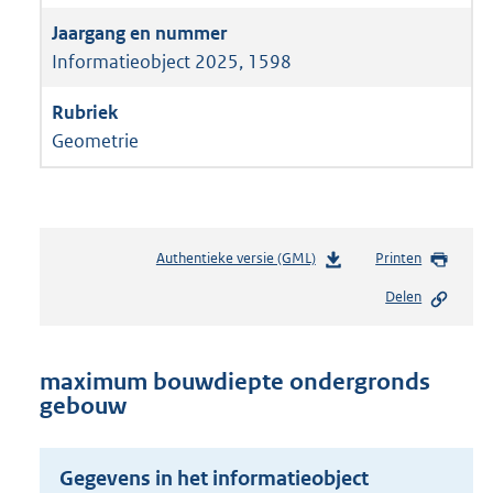
Informatieobject 2025, 1598
Geometrie
Authentieke versie (GML)
b
Printen
e
Delen
s
t
a
n
maximum bouwdiepte ondergronds
d
gebouw
s
g
r
Gegevens in het informatieobject
o