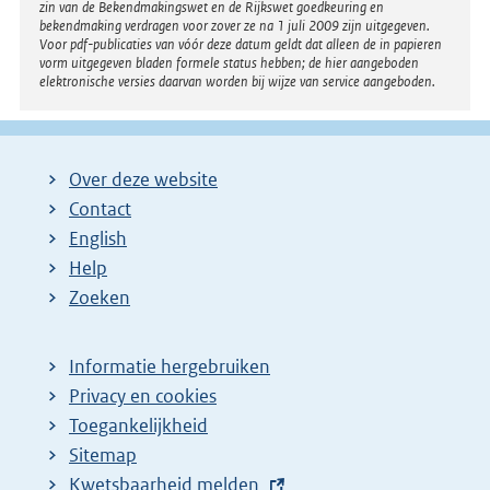
zin van de Bekendmakingswet en de Rijkswet goedkeuring en
bekendmaking verdragen voor zover ze na 1 juli 2009 zijn uitgegeven.
Voor pdf-publicaties van vóór deze datum geldt dat alleen de in papieren
vorm uitgegeven bladen formele status hebben; de hier aangeboden
elektronische versies daarvan worden bij wijze van service aangeboden.
Over deze website
Contact
English
Help
Zoeken
Informatie hergebruiken
Privacy en cookies
Toegankelijkheid
Sitemap
E
Kwetsbaarheid melden