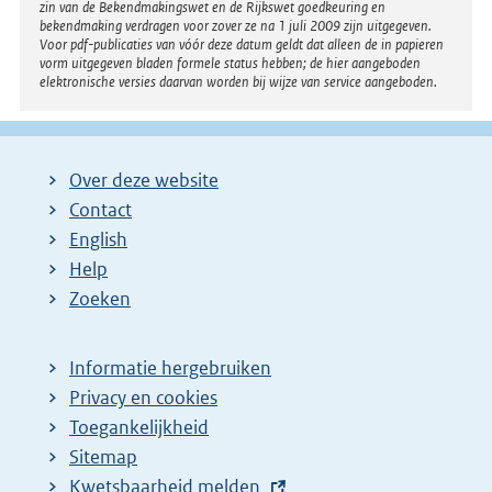
zin van de Bekendmakingswet en de Rijkswet goedkeuring en
bekendmaking verdragen voor zover ze na 1 juli 2009 zijn uitgegeven.
Voor pdf-publicaties van vóór deze datum geldt dat alleen de in papieren
vorm uitgegeven bladen formele status hebben; de hier aangeboden
elektronische versies daarvan worden bij wijze van service aangeboden.
Over deze website
Contact
English
Help
Zoeken
Informatie hergebruiken
Privacy en cookies
Toegankelijkheid
Sitemap
E
Kwetsbaarheid melden