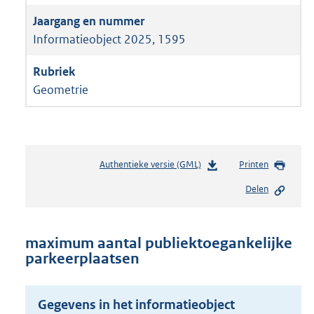
Informatieobject 2025, 1595
Geometrie
Authentieke versie (GML)
b
Printen
e
Delen
s
t
a
n
maximum aantal publiektoegankelijke
d
parkeerplaatsen
s
g
r
Gegevens in het informatieobject
o