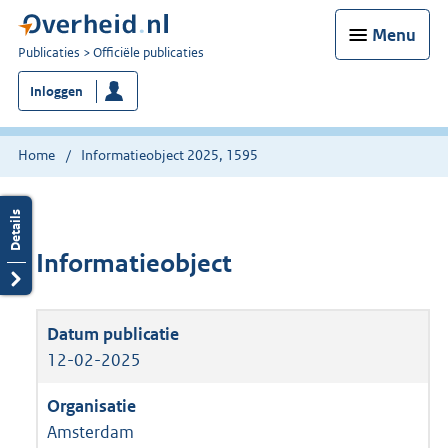
Menu
U
Publicaties
Officiële publicaties
bent
Inloggen
nu
hier:
Home
Informatieobject 2025, 1595
Informatieobject
12-02-2025
Amsterdam