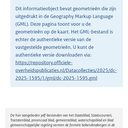
o
Dit informatieobject bevat geometrieën die zijn
t
uitgedrukt in de Geography Markup Language
t
e
(GML). Deze pagina toont voor u de
:
geometrieën op de kaart. Het GML-bestand is
2
echter de authentieke versie van de
K
vastgestelde geometrieën. U kunt de
b
authentieke versie downloaden via:
https://repository.officiele-
overheidspublicaties.nl/Datacollecties/2025/dc-
2025-1595/1/gml/dc-2025-1595.gml
Disclaimer
De hier aangeboden pdf-bestanden van het Staatsblad, Staatscourant,
Tractatenblad, provinciaal blad, gemeenteblad, waterschapsblad en blad
gemeenschappelijke regeling vormen de formele bekendmakingen in de