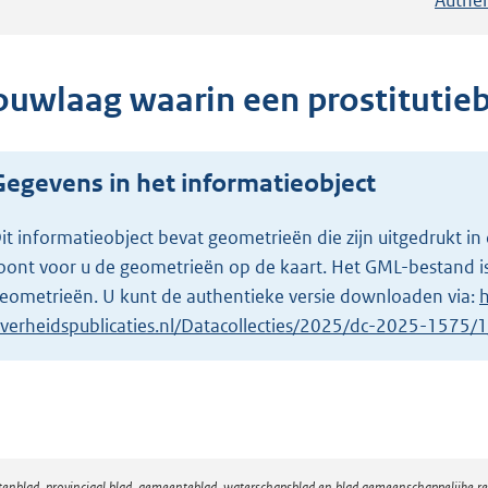
ouwlaag waarin een prostitutieb
Gegevens in het informatieobject
it informatieobject bevat geometrieën die zijn uitgedrukt
oont voor u de geometrieën op de kaart. Het GML-bestand is
eometrieën. U kunt de authentieke versie downloaden via:
h
verheidspublicaties.nl/Datacollecties/2025/dc-2025-1575
atenblad, provinciaal blad, gemeenteblad, waterschapsblad en blad gemeenschappelijke 