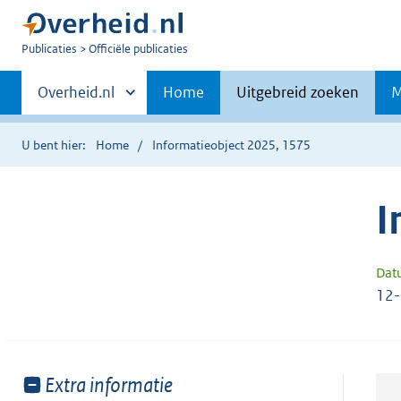
U
Publicaties
Officiële publicaties
bent
Primaire
nu
Andere
Overheid.nl
Home
Uitgebreid zoeken
M
hier:
sites
navigatie
binnen
U bent hier:
Home
Informatieobject 2025, 1575
I
Dat
12
Toon
Extra informatie