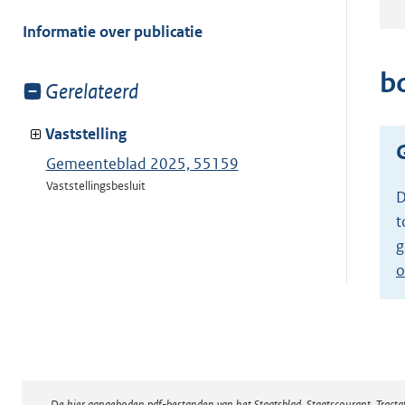
meer
van:
Informatie over publicatie
b
Toon
Gerelateerd
meer
van:
Vaststelling
Gemeenteblad 2025, 55159
Vaststellingsbesluit
D
t
g
o
De hier aangeboden pdf-bestanden van het Staatsblad, Staatscourant, Tract