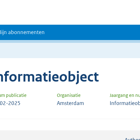
ijn abonnementen
nformatieobject
um publicatie
Organisatie
Jaargang en 
-02-2025
Amsterdam
Informatieob
Authen