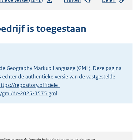
e
s
t
edrijf is toegestaan
a
n
d
s
g
 in de Geography Markup Language (GML). Deze pagina
r
 echter de authentieke versie van de vastgestelde
o
ttps://repository.officiele-
o
/1/gml/dc-2025-1575.gml
t
t
e
:
2
regeling vormen de formele bekendmakingen in de zin van de