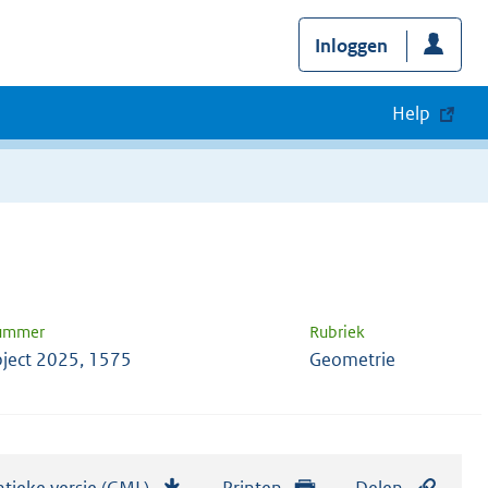
Inloggen
Help
nummer
Rubriek
ject 2025, 1575
Geometrie
tieke versie (GML)
b
Printen
Delen