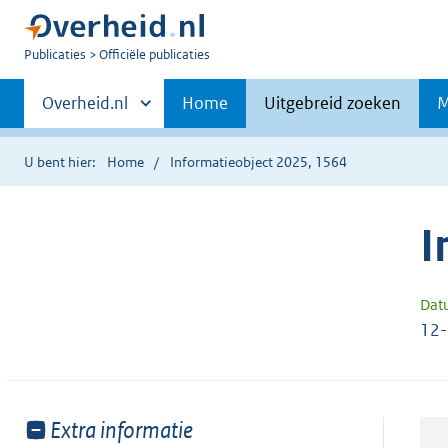
U
Publicaties
Officiële publicaties
bent
Primaire
nu
Andere
Overheid.nl
Home
Uitgebreid zoeken
M
hier:
sites
navigatie
binnen
U bent hier:
Home
Informatieobject 2025, 1564
I
Dat
12
Toon
Extra informatie