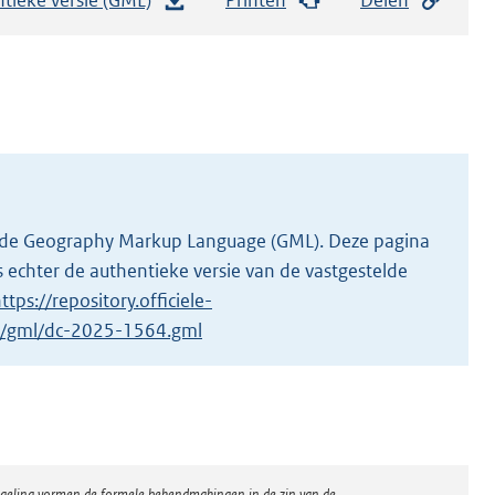
e
s
t
a
n
d
s
g
 in de Geography Markup Language (GML). Deze pagina
r
 echter de authentieke versie van de vastgestelde
o
ttps://repository.officiele-
o
/1/gml/dc-2025-1564.gml
t
t
e
:
2
regeling vormen de formele bekendmakingen in de zin van de