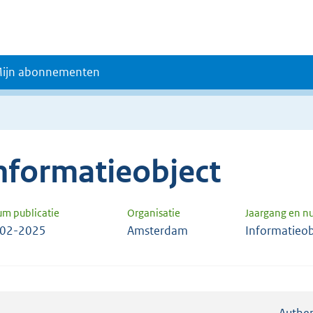
ijn abonnementen
nformatieobject
um publicatie
Organisatie
Jaargang en 
-02-2025
Amsterdam
Informatieob
Authen