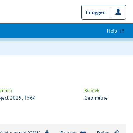
Inloggen
Help
nummer
Rubriek
ject 2025, 1564
Geometrie
tieke versie (GML)
b
Printen
Delen