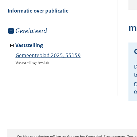
meer
van:
Informatie over publicatie
m
Toon
Gerelateerd
meer
van:
Vaststelling
Gemeenteblad 2025, 55159
Vaststellingsbesluit
D
t
g
o
De hier aangeboden pdf-bestanden van het Staatsblad, Staatscourant, Tract