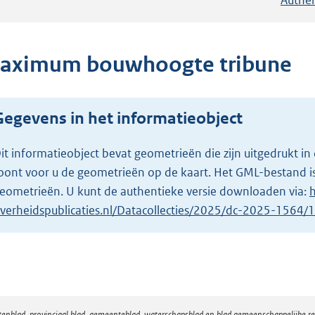
aximum bouwhoogte tribune
Gegevens in het informatieobject
it informatieobject bevat geometrieën die zijn uitgedrukt
oont voor u de geometrieën op de kaart. Het GML-bestand is
eometrieën. U kunt de authentieke versie downloaden via:
h
verheidspublicaties.nl/Datacollecties/2025/dc-2025-1564
atenblad, provinciaal blad, gemeenteblad, waterschapsblad en blad gemeenschappelijke 