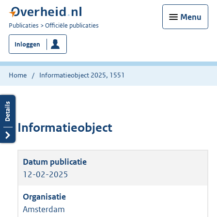
Menu
U
Publicaties
Officiële publicaties
bent
Inloggen
nu
hier:
Home
Informatieobject 2025, 1551
Informatieobject
12-02-2025
Amsterdam