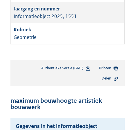
Informatieobject 2025, 1551
Geometrie
Authentieke versie (GML)
b
Printen
e
Delen
s
t
a
n
maximum bouwhoogte artistiek
d
bouwwerk
s
g
r
Gegevens in het informatieobject
o