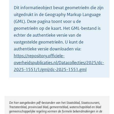
o
Dit informatieobject bevat geometrieën die zijn
t
uitgedrukt in de Geography Markup Language
t
e
(GML). Deze pagina toont voor u de
:
geometrieën op de kaart. Het GML-bestand is
2
echter de authentieke versie van de
K
vastgestelde geometrieën. U kunt de
b
authentieke versie downloaden via:
https://repository.officiele-
overheidspublicaties.nl/Datacollecties/2025/dc-
2025-1551/1/gml/dc-2025-1551.gml
Disclaimer
De hier aangeboden pdf-bestanden van het Staatsblad, Staatscourant,
Tractatenblad, provinciaal blad, gemeenteblad, waterschapsblad en blad
gemeenschappelijke regeling vormen de formele bekendmakingen in de