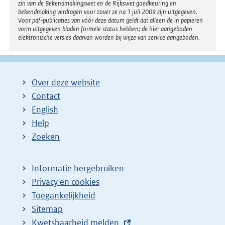
zin van de Bekendmakingswet en de Rijkswet goedkeuring en
bekendmaking verdragen voor zover ze na 1 juli 2009 zijn uitgegeven.
Voor pdf-publicaties van vóór deze datum geldt dat alleen de in papieren
vorm uitgegeven bladen formele status hebben; de hier aangeboden
elektronische versies daarvan worden bij wijze van service aangeboden.
Over deze website
Contact
English
Help
Zoeken
Informatie hergebruiken
Privacy en cookies
Toegankelijkheid
Sitemap
E
Kwetsbaarheid melden