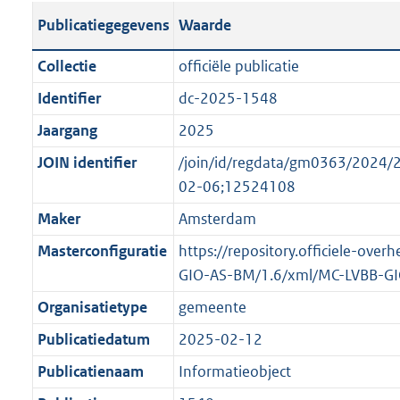
s
l
b
o
o
Publicatiegegevens
Waarde
t
i
l
t
o
a
c
i
t
t
Collectie
officiële publicatie
n
a
c
e
t
Identifier
dc-2025-1548
d
t
a
:
e
s
Jaargang
2025
i
t
2
:
g
e
i
K
o
JOIN identifier
/join/id/regdata/gm0363/202
r
i
e
b
n
02-06;12524108
o
n
i
b
Maker
Amsterdam
o
f
n
e
t
Masterconfiguratie
https://repository.officiele-over
o
f
k
t
GIO-AS-BM/1.6/xml/MC-LVBB-G
r
o
e
e
m
r
n
Organisatietype
gemeente
:
a
m
d
Publicatiedatum
2025-02-12
2
a
a
K
Publicatienaam
Informatieobject
t
a
b