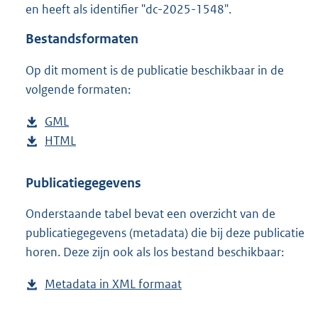
en heeft als identifier "dc-2025-1548".
o
o
Bestandsformaten
t
t
Op dit moment is de publicatie beschikbaar in de
e
volgende formaten:
:
2
K
D
GML
b
b
o
D
HTML
e
b
w
o
s
e
n
w
t
s
Publicatiegegevens
l
n
a
t
Onderstaande tabel bevat een overzicht van de
o
l
n
a
publicatiegegevens (metadata) die bij deze publicatie
a
o
d
n
horen. Deze zijn ook als los bestand beschikbaar:
d
a
s
d
p
d
g
s
Metadata in XML formaat
b
u
p
r
g
e
b
u
o
r