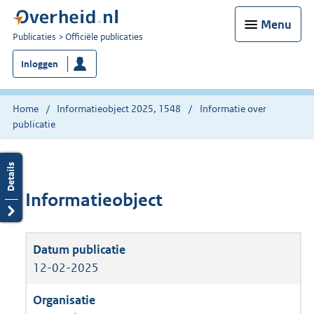
Menu
U
Publicaties
Officiële publicaties
bent
Inloggen
nu
hier:
Home
Informatieobject 2025, 1548
Informatie over
publicatie
Informatieobject
12-02-2025