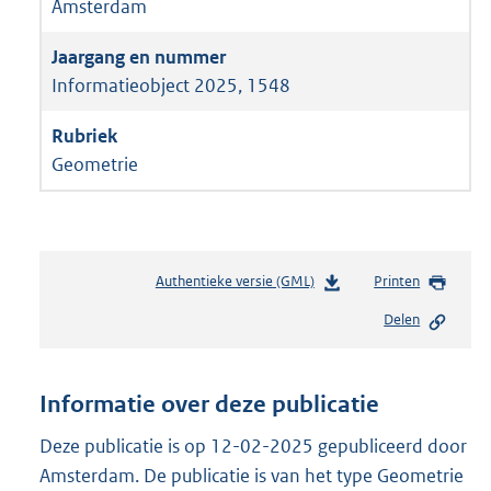
Amsterdam
Informatieobject 2025, 1548
Geometrie
Authentieke versie (GML)
b
Printen
e
Delen
s
t
a
n
Informatie over deze publicatie
d
s
Deze publicatie is op 12-02-2025 gepubliceerd door
g
Amsterdam. De publicatie is van het type Geometrie
r