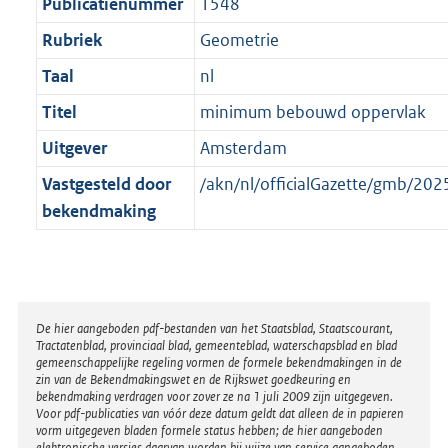
t
Publicatienummer
1548
Rubriek
Geometrie
Taal
nl
Titel
minimum bebouwd oppervlak
Uitgever
Amsterdam
Vastgesteld door
/akn/nl/officialGazette/gmb/2
bekendmaking
Disclaimer
De hier aangeboden pdf-bestanden van het Staatsblad, Staatscourant,
Tractatenblad, provinciaal blad, gemeenteblad, waterschapsblad en blad
gemeenschappelijke regeling vormen de formele bekendmakingen in de
zin van de Bekendmakingswet en de Rijkswet goedkeuring en
bekendmaking verdragen voor zover ze na 1 juli 2009 zijn uitgegeven.
Voor pdf-publicaties van vóór deze datum geldt dat alleen de in papieren
vorm uitgegeven bladen formele status hebben; de hier aangeboden
elektronische versies daarvan worden bij wijze van service aangeboden.