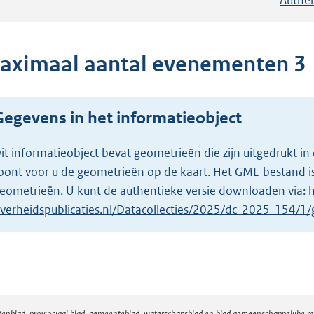
aximaal aantal evenementen 3
Gegevens in het informatieobject
it informatieobject bevat geometrieën die zijn uitgedrukt
oont voor u de geometrieën op de kaart. Het GML-bestand is
eometrieën. U kunt de authentieke versie downloaden via:
h
verheidspublicaties.nl/Datacollecties/2025/dc-2025-154/
atenblad, provinciaal blad, gemeenteblad, waterschapsblad en blad gemeenschappelijke 