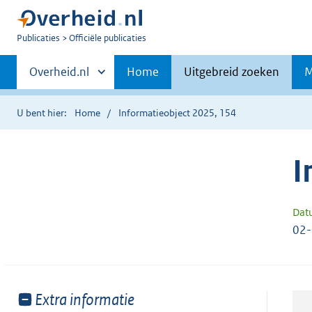
U
Publicaties
Officiële publicaties
bent
Primaire
nu
Andere
Overheid.nl
Home
Uitgebreid zoeken
M
hier:
sites
navigatie
binnen
U bent hier:
Home
Informatieobject 2025, 154
I
Dat
02
Toon
Extra informatie