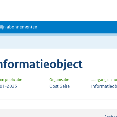
ijn abonnementen
nformatieobject
um publicatie
Organisatie
Jaargang en 
-01-2025
Oost Gelre
Informatieob
Authen