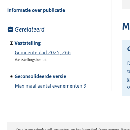
meer
van:
Informatie over publicatie
M
Toon
Gerelateerd
meer
van:
Vaststelling
Gemeenteblad 2025, 266
Vaststellingsbesluit
D
t
Geconsolideerde versie
g
Maximaal aantal evenementen 3
o
Toon geconsolideerde versie
De hier aangeboden pdf-bestanden van het Staatsblad, Staatscourant, Tract