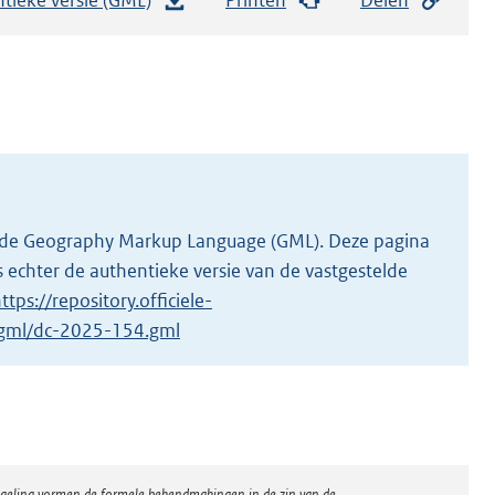
e
s
t
a
n
d
s
g
 in de Geography Markup Language (GML). Deze pagina
r
 echter de authentieke versie van de vastgestelde
o
ttps://repository.officiele-
o
1/gml/dc-2025-154.gml
t
t
e
:
2
regeling vormen de formele bekendmakingen in de zin van de