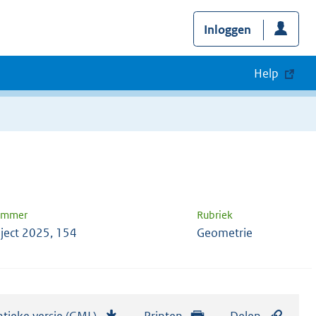
Inloggen
Help
nummer
Rubriek
ject 2025, 154
Geometrie
tieke versie (GML)
b
Printen
Delen