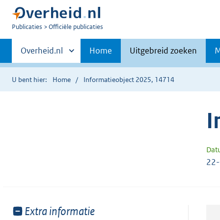
U
Publicaties
Officiële publicaties
bent
Primaire
nu
Andere
Overheid.nl
Home
Uitgebreid zoeken
M
hier:
sites
navigatie
binnen
U bent hier:
Home
Informatieobject 2025, 14714
I
Dat
22
Toon
Extra informatie