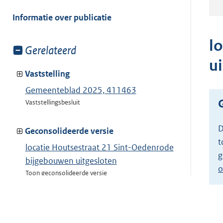
meer
van:
Informatie over publicatie
l
Toon
Gerelateerd
meer
u
van:
Vaststelling
Gemeenteblad 2025, 411463
Vaststellingsbesluit
D
Geconsolideerde versie
t
locatie Houtsestraat 21 Sint-Oedenrode
g
bijgebouwen uitgesloten
o
Toon geconsolideerde versie