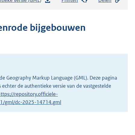
e
s
t
denrode bijgebouwen
a
n
d
s
g
r
 in de Geography Markup Language (GML). Deze pagina
o
 echter de authentieke versie van de vastgestelde
o
ttps://repository.officiele-
t
4/1/gml/dc-2025-14714.gml
t
e
:
2