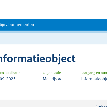
ijn abonnementen
nformatieobject
um publicatie
Organisatie
Jaargang en nu
-09-2025
Meierijstad
Informatieobj
Authen