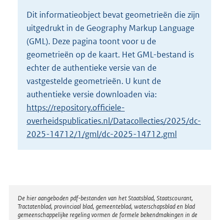
o
Dit informatieobject bevat geometrieën die zijn
t
uitgedrukt in de Geography Markup Language
t
e
(GML). Deze pagina toont voor u de
:
geometrieën op de kaart. Het GML-bestand is
6
echter de authentieke versie van de
K
vastgestelde geometrieën. U kunt de
b
authentieke versie downloaden via:
https://repository.officiele-
overheidspublicaties.nl/Datacollecties/2025/dc-
2025-14712/1/gml/dc-2025-14712.gml
Disclaimer
De hier aangeboden pdf-bestanden van het Staatsblad, Staatscourant,
Tractatenblad, provinciaal blad, gemeenteblad, waterschapsblad en blad
gemeenschappelijke regeling vormen de formele bekendmakingen in de