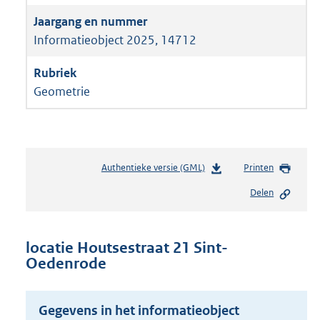
Informatieobject 2025, 14712
Geometrie
Authentieke versie (GML)
b
Printen
e
Delen
s
t
a
n
locatie Houtsestraat 21 Sint-
d
Oedenrode
s
g
r
Gegevens in het informatieobject
o