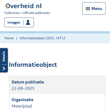
Menu
U
Publicaties
Officiële publicaties
bent
Inloggen
nu
hier:
Home
Informatieobject 2025, 14712
Informatieobject
22-09-2025
Meierijstad