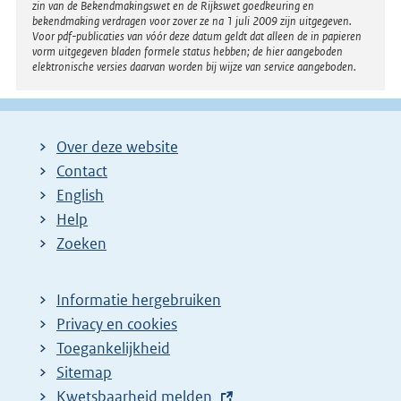
zin van de Bekendmakingswet en de Rijkswet goedkeuring en
bekendmaking verdragen voor zover ze na 1 juli 2009 zijn uitgegeven.
Voor pdf-publicaties van vóór deze datum geldt dat alleen de in papieren
vorm uitgegeven bladen formele status hebben; de hier aangeboden
elektronische versies daarvan worden bij wijze van service aangeboden.
Over deze website
Contact
English
Help
Zoeken
Informatie hergebruiken
Privacy en cookies
Toegankelijkheid
Sitemap
E
Kwetsbaarheid melden