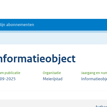
ijn abonnementen
nformatieobject
um publicatie
Organisatie
Jaargang en nu
-09-2025
Meierijstad
Informatieobj
Authen