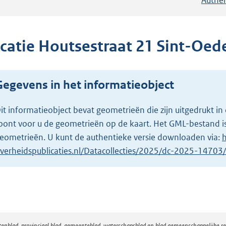
ocatie Houtsestraat 21 Sint-Oe
Gegevens in het informatieobject
it informatieobject bevat geometrieën die zijn uitgedrukt
oont voor u de geometrieën op de kaart. Het GML-bestand is
eometrieën. U kunt de authentieke versie downloaden via:
h
verheidspublicaties.nl/Datacollecties/2025/dc-2025-1470
atenblad, provinciaal blad, gemeenteblad, waterschapsblad en blad gemeenschappelijke 