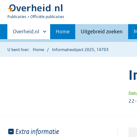
U
Publicaties
Officiële publicaties
bent
Primaire
nu
Andere
Overheid.nl
Home
Uitgebreid zoeken
M
hier:
sites
navigatie
binnen
U bent hier:
Home
Informatieobject 2025, 14703
I
Dat
22
Toon
Extra informatie