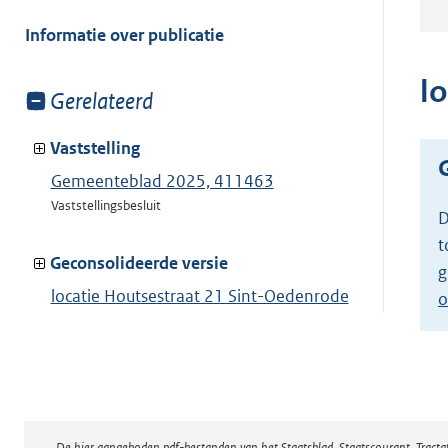
meer
van:
Informatie over publicatie
l
Toon
Gerelateerd
meer
van:
Vaststelling
Gemeenteblad 2025, 411463
Vaststellingsbesluit
D
t
Geconsolideerde versie
g
locatie Houtsestraat 21 Sint-Oedenrode
o
bijgebouwen
Toon geconsolideerde versie
De hier aangeboden pdf-bestanden van het Staatsblad, Staatscourant, Tract