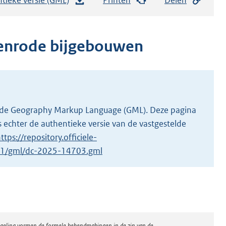
e
s
t
denrode bijgebouwen
a
n
d
s
g
 in de Geography Markup Language (GML). Deze pagina
r
 echter de authentieke versie van de vastgestelde
o
ttps://repository.officiele-
o
3/1/gml/dc-2025-14703.gml
t
t
e
:
2
regeling vormen de formele bekendmakingen in de zin van de