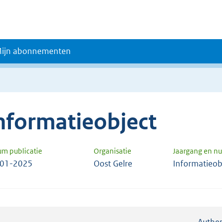
ijn abonnementen
nformatieobject
um publicatie
Organisatie
Jaargang en 
-01-2025
Oost Gelre
Informatieob
Authen