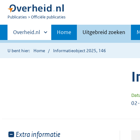
U
Publicaties
Officiële publicaties
bent
Primaire
nu
Andere
Overheid.nl
Home
Uitgebreid zoeken
M
hier:
sites
navigatie
binnen
U bent hier:
Home
Informatieobject 2025, 146
I
Dat
02
Toon
Extra informatie