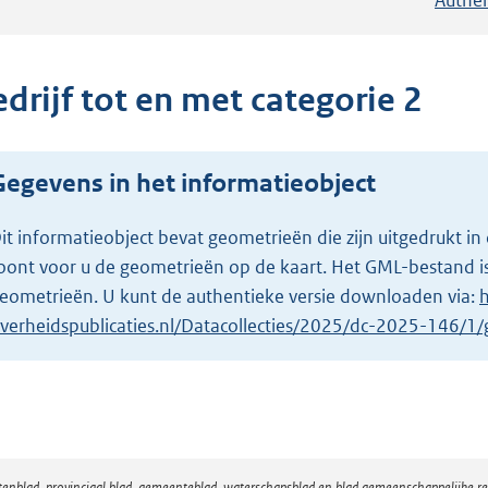
drijf tot en met categorie 2
Gegevens in het informatieobject
it informatieobject bevat geometrieën die zijn uitgedrukt
oont voor u de geometrieën op de kaart. Het GML-bestand is
eometrieën. U kunt de authentieke versie downloaden via:
h
verheidspublicaties.nl/Datacollecties/2025/dc-2025-146/
atenblad, provinciaal blad, gemeenteblad, waterschapsblad en blad gemeenschappelijke 