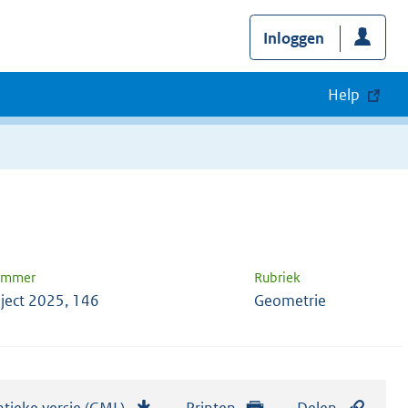
Inloggen
Help
nummer
Rubriek
ject 2025, 146
Geometrie
tieke versie (GML)
b
Printen
Delen