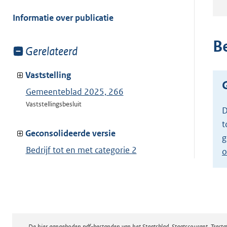
meer
van:
Informatie over publicatie
Be
Toon
Gerelateerd
meer
van:
Vaststelling
Gemeenteblad 2025, 266
Vaststellingsbesluit
D
t
Geconsolideerde versie
g
Bedrijf tot en met categorie 2
o
Toon geconsolideerde versie
De hier aangeboden pdf-bestanden van het Staatsblad, Staatscourant, Tract