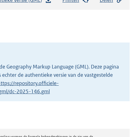
e
s
t
a
n
d
s
g
 in de Geography Markup Language (GML). Deze pagina
r
 echter de authentieke versie van de vastgestelde
o
ttps://repository.officiele-
o
1/gml/dc-2025-146.gml
t
t
e
:
2
regeling vormen de formele bekendmakingen in de zin van de