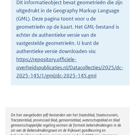
Dit informatieobject bevat geometrieën die zijn
o
uitgedrukt in de Geography Markup Language
t
t
(GML). Deze pagina toont voor u de
e
geometrieën op de kaart. Het GML-bestand is
:
echter de authentieke versie van de
2
vastgestelde geometrieën. U kunt de
K
b
authentieke versie downloaden via:
https://repository.officiele-
overheidspublicaties.nl/Datacollecties/2025/dc-
2025-145/1/gml/dc-2025-145.gml
Disclaimer
De hier aangeboden pdf-bestanden van het Staatsblad, Staatscourant,
Tractatenblad, provinciaal blad, gemeenteblad, waterschapsblad en blad
gemeenschappelijke regeling vormen de formele bekendmakingen in de
zin van de Bekendmakingswet en de Rijkswet goedkeuring en