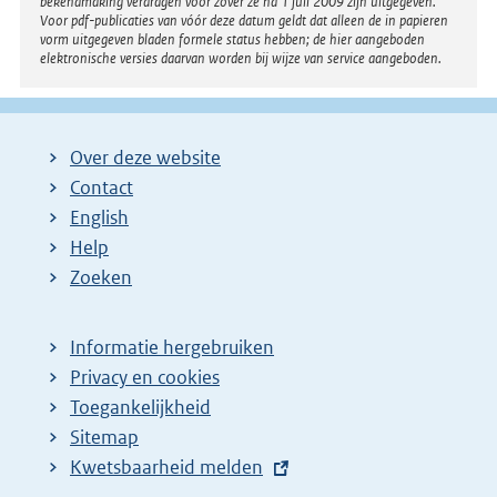
bekendmaking verdragen voor zover ze na 1 juli 2009 zijn uitgegeven.
Voor pdf-publicaties van vóór deze datum geldt dat alleen de in papieren
vorm uitgegeven bladen formele status hebben; de hier aangeboden
elektronische versies daarvan worden bij wijze van service aangeboden.
Over deze website
Contact
English
Help
Zoeken
Informatie hergebruiken
Privacy en cookies
Toegankelijkheid
Sitemap
E
Kwetsbaarheid melden
x