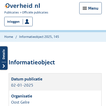
Menu
U
Publicaties
Officiële publicaties
bent
Inloggen
nu
hier:
Home
Informatieobject 2025, 145
Informatieobject
02-01-2025
Oost Gelre