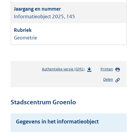
Informatieobject 2025, 145
Geometrie
Authentieke versie (GML)
b
Printen
e
Delen
s
t
a
n
Stadscentrum Groenlo
d
s
g
Gegevens in het informatieobject
r
o