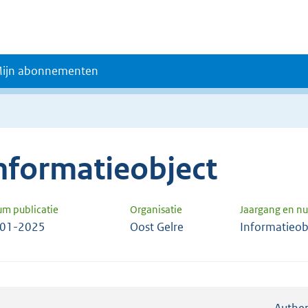
ijn abonnementen
nformatieobject
um publicatie
Organisatie
Jaargang en 
-01-2025
Oost Gelre
Informatieob
Authen