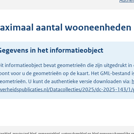
aximaal aantal wooneenheden 
Gegevens in het informatieobject
it informatieobject bevat geometrieën die zijn uitgedrukt
oont voor u de geometrieën op de kaart. Het GML-bestand is
eometrieën. U kunt de authentieke versie downloaden via:
h
verheidspublicaties.nl/Datacollecties/2025/dc-2025-143/
atenblad, provinciaal blad, gemeenteblad, waterschapsblad en blad gemeenschappelijke 