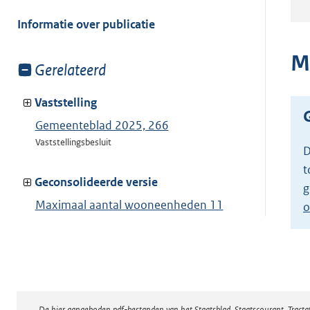
meer
van:
Informatie over publicatie
M
Toon
Gerelateerd
meer
van:
Vaststelling
Gemeenteblad 2025, 266
Vaststellingsbesluit
D
t
Geconsolideerde versie
g
Maximaal aantal wooneenheden 11
o
Toon geconsolideerde versie
De hier aangeboden pdf-bestanden van het Staatsblad, Staatscourant, Tract