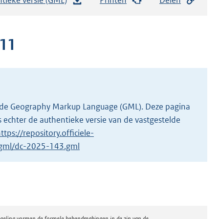
e
s
t
11
a
n
d
s
g
 in de Geography Markup Language (GML). Deze pagina
r
 echter de authentieke versie van de vastgestelde
o
ttps://repository.officiele-
o
1/gml/dc-2025-143.gml
t
t
e
:
2
regeling vormen de formele bekendmakingen in de zin van de