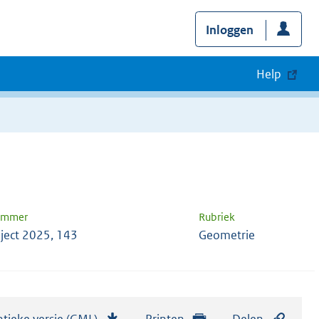
Inloggen
Help
nummer
Rubriek
ject 2025, 143
Geometrie
tieke versie (GML)
b
Printen
Delen