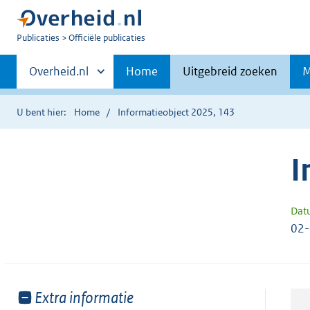
U
Publicaties
Officiële publicaties
bent
Primaire
nu
Andere
Overheid.nl
Home
Uitgebreid zoeken
M
hier:
sites
navigatie
binnen
U bent hier:
Home
Informatieobject 2025, 143
I
Dat
02
Toon
Extra informatie