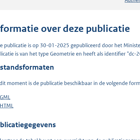
nformatie over deze publicatie
e publicatie is op 30-01-2025 gepubliceerd door het Ministe
licatie is van het type Geometrie en heeft als identifier "dc
standsformaten
dit moment is de publicatie beschikbaar in de volgende for
D
GML
b
o
D
HTML
e
b
w
o
s
e
n
w
t
s
blicatiegegevens
l
n
a
t
o
l
n
a