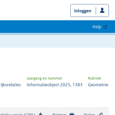
Inloggen
Help
Jaargang en nummer
Rubriek
jksrelaties
Informatieobject 2025, 1383
Geometrie
tieke versie (GML)
b
Printen
Delen