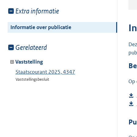
Toon
Extra informatie
meer
van:
I
Informatie over publicatie
Dez
Toon
Gerelateerd
pub
meer
van:
Vaststelling
Be
Staatscourant 2025, 4347
Vaststellingsbesluit
Op 
Pu