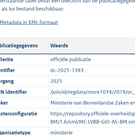
erstaande tabel bevat een overzicht van de publicatiegegeven
a
o
d
n
 als los bestand beschikbaar:
d
a
s
d
Metadata in XML formaat
b
p
d
g
s
e
u
p
r
g
s
b
u
o
r
blicatiegegevens
Waarde
t
l
b
o
o
a
i
l
t
o
lectie
officiële publicatie
n
c
i
t
t
ntifier
dc-2025-1383
d
a
c
e
t
s
t
a
:
e
argang
2025
g
i
t
6
:
N identifier
/join/id/regdata/mnre1034/2019/or
r
e
i
,
o
ker
Ministerie van Binnenlandse Zaken en 
o
i
e
3
n
o
n
i
M
b
sterconfiguratie
https://repository.officiele-overheid
t
f
n
b
e
BM/1.6/xml/MC-LVBB-GIO-AS-BM.xm
t
o
f
k
ganisatietype
ministerie