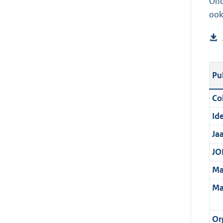
Ond
ook
Pu
Col
Ide
Ja
JOI
Ma
Ma
Or