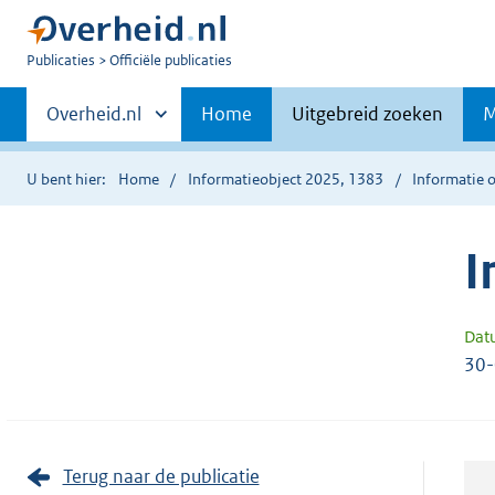
U
Publicaties
Officiële publicaties
bent
Primaire
nu
Andere
Overheid.nl
Home
Uitgebreid zoeken
M
hier:
sites
navigatie
binnen
U bent hier:
Home
Informatieobject 2025, 1383
Informatie o
I
Dat
30
Terug naar de publicatie