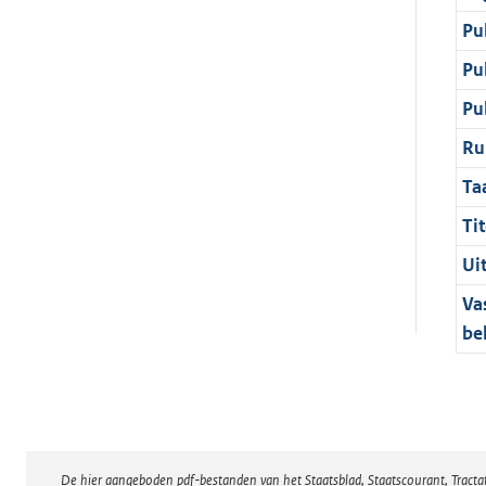
Pu
Pu
Pu
Ru
Ta
Tit
Ui
Va
be
De hier aangeboden pdf-bestanden van het Staatsblad, Staatscourant, Tract