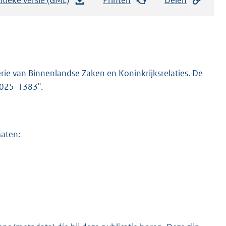
e
s
t
a
n
rie van Binnenlandse Zaken en Koninkrijksrelaties. De
d
-2025-1383".
s
g
r
maten:
o
o
t
t
e
:
6