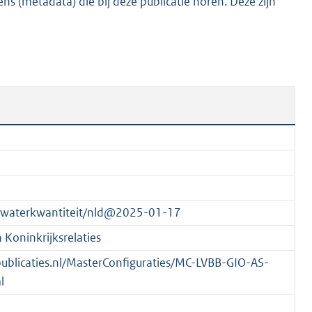
s (metadata) die bij deze publicatie horen. Deze zijn
,
3
M
b
_waterkwantiteit/nld@2025-01-17
Koninkrijksrelaties
spublicaties.nl/MasterConfiguraties/MC-LVBB-GIO-AS-
l