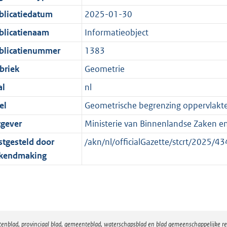
e
r
o
e
blicatiedatum
2025-01-30
:
m
r
n
2
a
m
d
blicatienaam
Informatieobject
K
a
a
blicatienummer
1383
b
t
a
briek
Geometrie
t
al
nl
el
Geometrische begrenzing oppervlakt
tgever
Ministerie van Binnenlandse Zaken en 
stgesteld door
/akn/nl/officialGazette/stcrt/2025
kendmaking
atenblad, provinciaal blad, gemeenteblad, waterschapsblad en blad gemeenschappelijke 