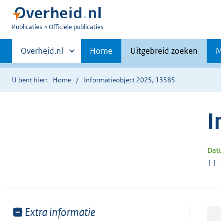
U
Publicaties
Officiële publicaties
bent
Primaire
nu
Andere
Overheid.nl
Home
Uitgebreid zoeken
M
hier:
sites
navigatie
binnen
U bent hier:
Home
Informatieobject 2025, 13585
I
Dat
11
Toon
Extra informatie