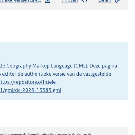
e
s
t
a
n
d
s
g
 in de Geography Markup Language (GML). Deze pagina
r
 echter de authentieke versie van de vastgestelde
o
ttps://repository.officiele-
o
5/1/gml/dc-2025-13585.gml
t
t
e
:
1
regeling vormen de formele bekendmakingen in de zin van de