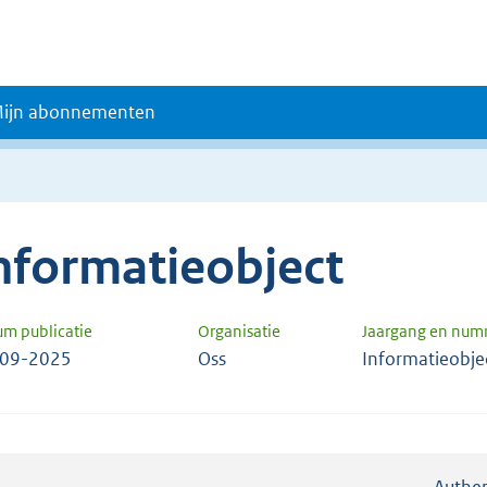
ijn abonnementen
nformatieobject
um publicatie
Organisatie
Jaargang en num
-09-2025
Oss
Informatieobje
Authen