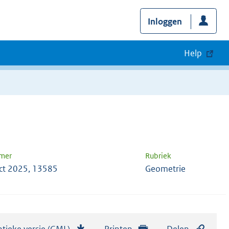
Inloggen
Help
mer
Rubriek
ct 2025, 13585
Geometrie
tieke versie (GML)
b
Printen
Delen