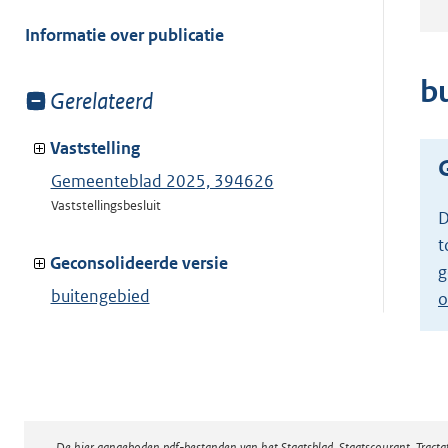
meer
van:
Informatie over publicatie
b
Toon
Gerelateerd
meer
van:
Vaststelling
Gemeenteblad 2025, 394626
Vaststellingsbesluit
D
t
Geconsolideerde versie
g
buitengebied
o
Toon geconsolideerde versie
De hier aangeboden pdf-bestanden van het Staatsblad, Staatscourant, Tract