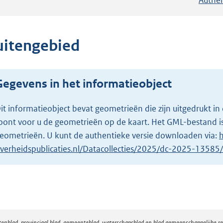
uitengebied
Gegevens in het informatieobject
it informatieobject bevat geometrieën die zijn uitgedrukt
oont voor u de geometrieën op de kaart. Het GML-bestand is
eometrieën. U kunt de authentieke versie downloaden via:
h
verheidspublicaties.nl/Datacollecties/2025/dc-2025-1358
atenblad, provinciaal blad, gemeenteblad, waterschapsblad en blad gemeenschappelijke 