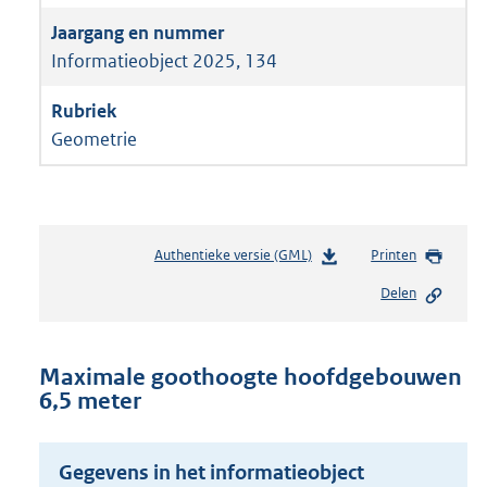
Informatieobject 2025, 134
Geometrie
Authentieke versie (GML)
b
Printen
e
Delen
s
t
a
n
Maximale goothoogte hoofdgebouwen
d
6,5 meter
s
g
r
Gegevens in het informatieobject
o