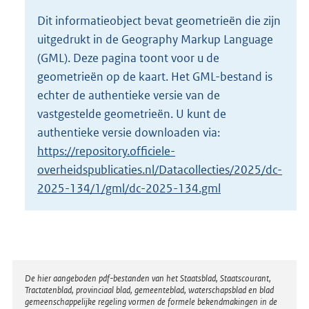
o
Dit informatieobject bevat geometrieën die zijn
t
uitgedrukt in de Geography Markup Language
t
e
(GML). Deze pagina toont voor u de
:
geometrieën op de kaart. Het GML-bestand is
2
echter de authentieke versie van de
K
vastgestelde geometrieën. U kunt de
b
authentieke versie downloaden via:
https://repository.officiele-
overheidspublicaties.nl/Datacollecties/2025/dc-
2025-134/1/gml/dc-2025-134.gml
Disclaimer
De hier aangeboden pdf-bestanden van het Staatsblad, Staatscourant,
Tractatenblad, provinciaal blad, gemeenteblad, waterschapsblad en blad
gemeenschappelijke regeling vormen de formele bekendmakingen in de