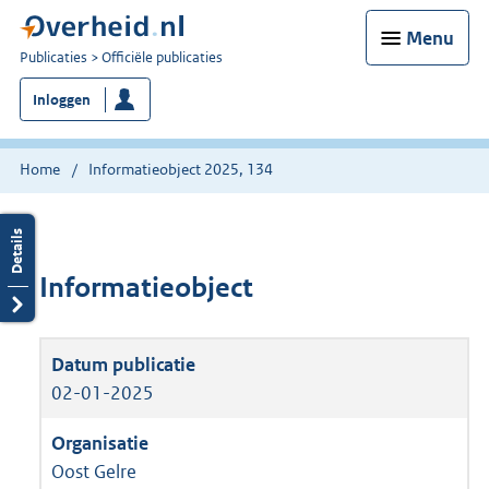
Menu
U
Publicaties
Officiële publicaties
bent
Inloggen
nu
hier:
Home
Informatieobject 2025, 134
Informatieobject
02-01-2025
Oost Gelre