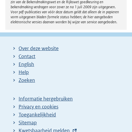
zin van de Bekendmakingswet en de Rijkswet goedkeuring en
bekendmaking verdragen voor zover ze na 1 juli 2009 zijn uitgegeven.
Voor pdf-publicaties van vóór deze datum geldt dat alleen de in papieren
vorm uitgegeven bladen formele status hebben; de hier aangeboden
elektronische versies daarvan worden bij wijze van service aangeboden.
Over deze website
Contact
English
Help
Zoeken
Informatie hergebruiken
Privacy en cookies
Toegankelijkheid
Sitemap
E
Kwetsbaarheid melden