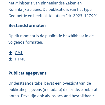
g
het Ministerie van Binnenlandse Zaken en
r
Koninkrijksrelaties. De publicatie is van het type
o
Geometrie en heeft als identifier "dc-2025-12799".
o
t
Bestandsformaten
t
e
Op dit moment is de publicatie beschikbaar in de
:
1
volgende formaten:
9
K
D
GML
b
b
o
D
HTML
e
b
w
o
s
e
n
w
t
s
Publicatiegegevens
l
n
a
t
Onderstaande tabel bevat een overzicht van de
o
l
n
a
publicatiegegevens (metadata) die bij deze publicatie
a
o
d
n
horen. Deze zijn ook als los bestand beschikbaar:
d
a
s
d
p
d
g
s