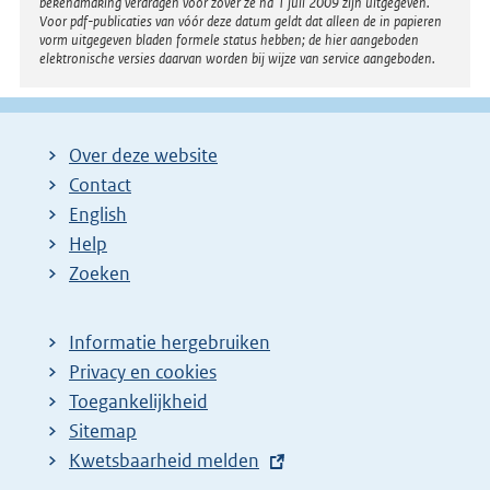
bekendmaking verdragen voor zover ze na 1 juli 2009 zijn uitgegeven.
Voor pdf-publicaties van vóór deze datum geldt dat alleen de in papieren
vorm uitgegeven bladen formele status hebben; de hier aangeboden
elektronische versies daarvan worden bij wijze van service aangeboden.
Over deze website
Contact
English
Help
Zoeken
Informatie hergebruiken
Privacy en cookies
Toegankelijkheid
Sitemap
E
Kwetsbaarheid melden