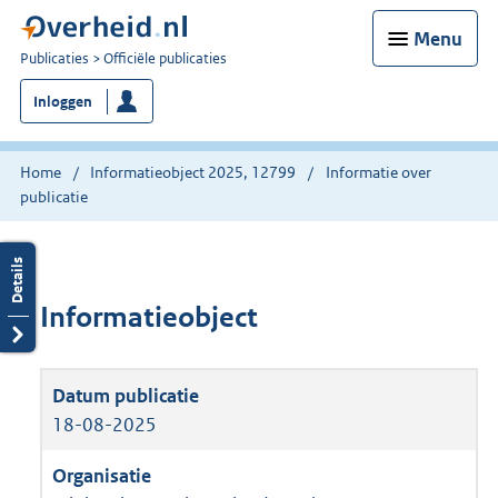
Menu
U
Publicaties
Officiële publicaties
bent
Inloggen
nu
hier:
Home
Informatieobject 2025, 12799
Informatie over
publicatie
Informatieobject
18-08-2025