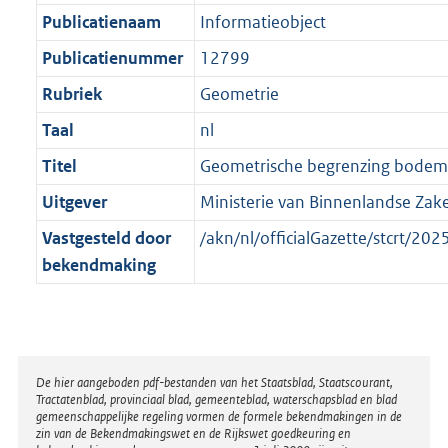
a
a
K
Publicatienaam
Informatieobject
t
a
b
t
Publicatienummer
12799
Rubriek
Geometrie
Taal
nl
Titel
Geometrische begrenzing bodem
Uitgever
Ministerie van Binnenlandse Zake
Vastgesteld door
/akn/nl/officialGazette/stcrt/
bekendmaking
Disclaimer
De hier aangeboden pdf-bestanden van het Staatsblad, Staatscourant,
Tractatenblad, provinciaal blad, gemeenteblad, waterschapsblad en blad
gemeenschappelijke regeling vormen de formele bekendmakingen in de
zin van de Bekendmakingswet en de Rijkswet goedkeuring en