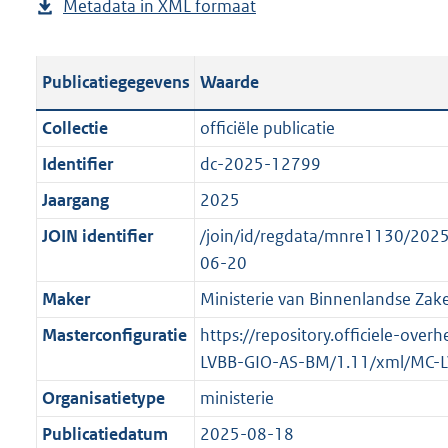
Metadata in XML formaat
b
u
p
r
g
e
b
u
o
r
s
l
b
o
o
Publicatiegegevens
Waarde
t
i
l
t
o
a
c
i
t
t
Collectie
officiële publicatie
n
a
c
e
t
Identifier
dc-2025-12799
d
t
a
:
e
s
Jaargang
2025
i
t
1
:
g
e
i
9
o
JOIN identifier
/join/id/regdata/mnre1130/20
r
i
e
K
n
06-20
o
n
i
b
b
Maker
Ministerie van Binnenlandse Zake
o
f
n
e
t
Masterconfiguratie
https://repository.officiele-over
o
f
k
t
LVBB-GIO-AS-BM/1.11/xml/MC-
r
o
e
e
m
r
n
Organisatietype
ministerie
:
a
m
d
Publicatiedatum
2025-08-18
2