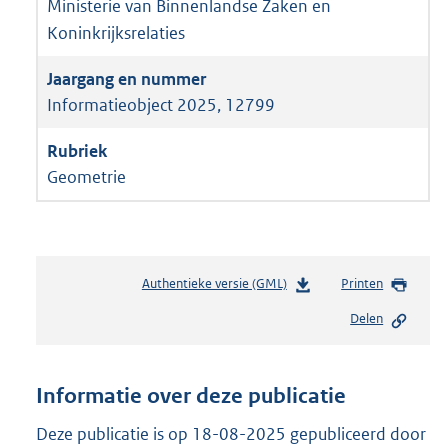
Ministerie van Binnenlandse Zaken en
Koninkrijksrelaties
Informatieobject 2025, 12799
Geometrie
Authentieke versie (GML)
b
Printen
e
Delen
s
t
a
n
Informatie over deze publicatie
d
s
Deze publicatie is op 18-08-2025 gepubliceerd door