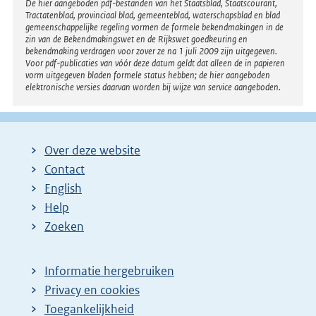
Disclaimer
De hier aangeboden pdf-bestanden van het Staatsblad, Staatscourant,
Tractatenblad, provinciaal blad, gemeenteblad, waterschapsblad en blad
gemeenschappelijke regeling vormen de formele bekendmakingen in de
zin van de Bekendmakingswet en de Rijkswet goedkeuring en
bekendmaking verdragen voor zover ze na 1 juli 2009 zijn uitgegeven.
Voor pdf-publicaties van vóór deze datum geldt dat alleen de in papieren
vorm uitgegeven bladen formele status hebben; de hier aangeboden
elektronische versies daarvan worden bij wijze van service aangeboden.
Over deze website
Contact
English
Help
Zoeken
Informatie hergebruiken
Privacy en cookies
Toegankelijkheid