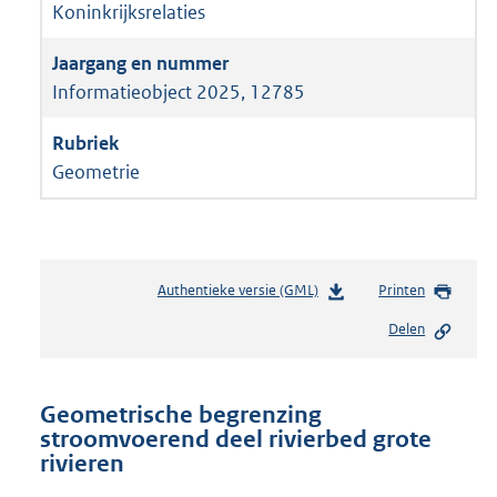
Koninkrijksrelaties
Informatieobject 2025, 12785
Geometrie
Authentieke versie (GML)
b
Printen
e
Delen
s
t
a
n
Geometrische begrenzing
d
stroomvoerend deel rivierbed grote
s
rivieren
g