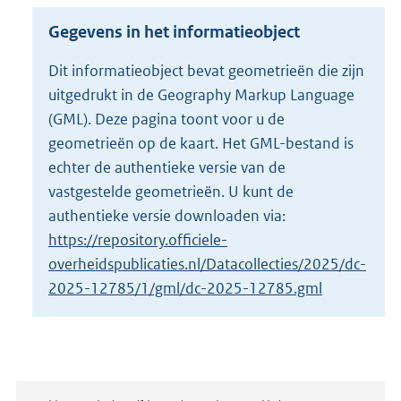
r
o
Gegevens in het informatieobject
o
t
Dit informatieobject bevat geometrieën die zijn
t
uitgedrukt in de Geography Markup Language
e
:
(GML). Deze pagina toont voor u de
9
geometrieën op de kaart. Het GML-bestand is
9
echter de authentieke versie van de
5
vastgestelde geometrieën. U kunt de
K
b
authentieke versie downloaden via:
https://repository.officiele-
overheidspublicaties.nl/Datacollecties/2025/dc-
2025-12785/1/gml/dc-2025-12785.gml