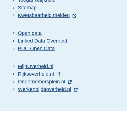
Toegankelijkheid
Sitemap
E
Kwetsbaarheid melden
x
t
Open data
e
Linked Data Overheid
r
PUC Open Data
n
e
MijnOverheid.nl
l
E
Rijksoverheid.nl
i
x
E
Ondernemersplein.nl
n
t
x
E
Werkenbijdeoverheid.nl
k
e
t
x
:
r
e
t
n
r
e
e
n
r