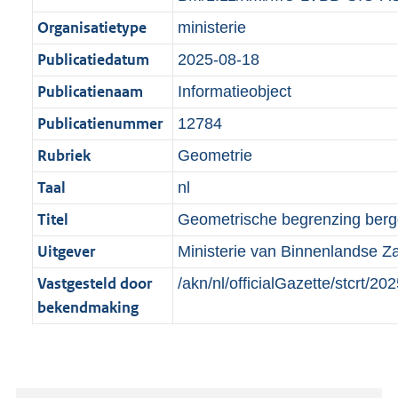
a
m
d
:
Organisatietype
a
a
ministerie
2
t
a
Publicatiedatum
2025-08-18
K
t
b
Publicatienaam
Informatieobject
Publicatienummer
12784
Rubriek
Geometrie
Taal
nl
Titel
Geometrische begrenzing bergen
Uitgever
Ministerie van Binnenlandse Za
Vastgesteld door
/akn/nl/officialGazette/stcrt/
bekendmaking