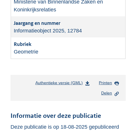
Ministerie van Binnenlandse Zaken en
Koninkrijksrelaties
Informatieobject 2025, 12784
Geometrie
Authentieke versie (GML)
b
Printen
e
Delen
s
t
a
n
Informatie over deze publicatie
d
s
Deze publicatie is op 18-08-2025 gepubliceerd