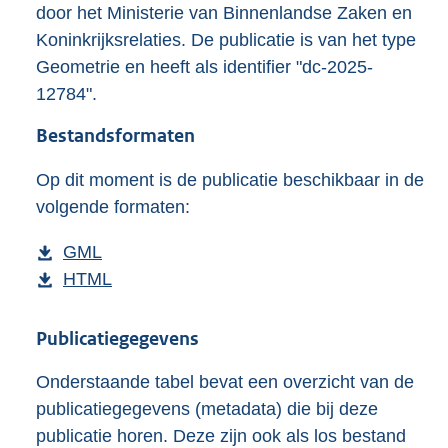
g
door het Ministerie van Binnenlandse Zaken en
r
Koninkrijksrelaties. De publicatie is van het type
o
Geometrie en heeft als identifier "dc-2025-
o
t
12784".
t
e
Bestandsformaten
:
8
Op dit moment is de publicatie beschikbaar in de
3
volgende formaten:
3
K
D
GML
b
b
o
D
HTML
e
b
w
o
s
e
n
w
t
s
Publicatiegegevens
l
n
a
t
Onderstaande tabel bevat een overzicht van de
o
l
n
a
publicatiegegevens (metadata) die bij deze
a
o
d
n
publicatie horen. Deze zijn ook als los bestand
d
a
s
d