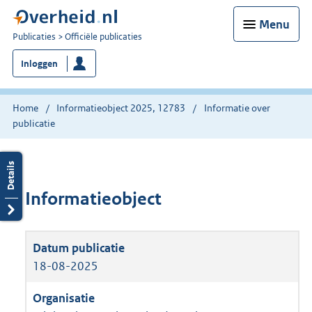
Menu
U
Publicaties
Officiële publicaties
bent
Inloggen
nu
hier:
Home
Informatieobject 2025, 12783
Informatie over
publicatie
Informatieobject
18-08-2025