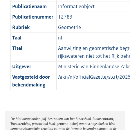
a
a
K
Publicatienaam
Informatieobject
t
a
b
t
Publicatienummer
12783
Rubriek
Geometrie
Taal
nl
Titel
Aanwijzing en geometrische begr
rijkswateren niet tot het Rijk b
Uitgever
Ministerie van Binnenlandse Zake
Vastgesteld door
/akn/nl/officialGazette/stcrt/
bekendmaking
Disclaimer
De hier aangeboden pdf-bestanden van het Staatsblad, Staatscourant,
Tractatenblad, provinciaal blad, gemeenteblad, waterschapsblad en blad
gemeenschappelijke regeling vormen de formele bekendmakingen in de