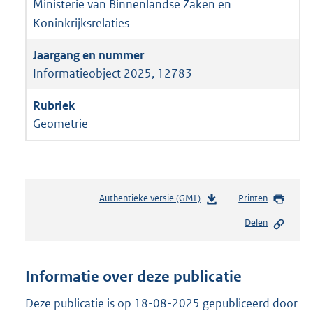
Ministerie van Binnenlandse Zaken en
Koninkrijksrelaties
Informatieobject 2025, 12783
Geometrie
Authentieke versie (GML)
b
Printen
e
Delen
s
t
a
n
Informatie over deze publicatie
d
s
Deze publicatie is op 18-08-2025 gepubliceerd door