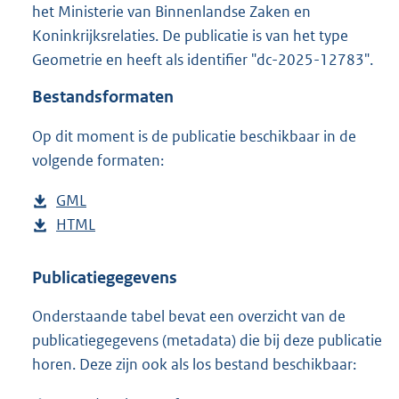
g
het Ministerie van Binnenlandse Zaken en
r
Koninkrijksrelaties. De publicatie is van het type
o
Geometrie en heeft als identifier "dc-2025-12783".
o
t
Bestandsformaten
t
e
Op dit moment is de publicatie beschikbaar in de
:
2
volgende formaten:
3
8
D
GML
b
K
o
D
HTML
e
b
b
w
o
s
e
n
w
t
s
Publicatiegegevens
l
n
a
t
Onderstaande tabel bevat een overzicht van de
o
l
n
a
publicatiegegevens (metadata) die bij deze publicatie
a
o
d
n
horen. Deze zijn ook als los bestand beschikbaar:
d
a
s
d
p
d
g
s