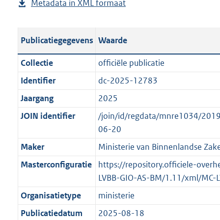
Metadata in XML formaat
b
u
p
r
g
e
b
u
o
r
s
l
b
o
o
Publicatiegegevens
Waarde
t
i
l
t
o
a
c
i
t
t
Collectie
officiële publicatie
n
a
c
e
t
Identifier
dc-2025-12783
d
t
a
:
e
s
Jaargang
2025
i
t
2
:
g
e
i
3
o
JOIN identifier
/join/id/regdata/mnre1034/2019
r
i
e
8
n
06-20
o
n
i
K
b
Maker
Ministerie van Binnenlandse Zake
o
f
n
b
e
t
Masterconfiguratie
https://repository.officiele-over
o
f
k
t
LVBB-GIO-AS-BM/1.11/xml/MC-
r
o
e
e
m
r
n
Organisatietype
ministerie
:
a
m
d
Publicatiedatum
2025-08-18
2