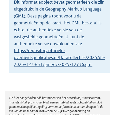
Dit informatieobject bevat geometrieën die zijn
o
uitgedrukt in de Geography Markup Language
t
t
(GML). Deze pagina toont voor u de
e
geometrieën op de kaart. Het GML-bestand is
:
echter de authentieke versie van de
4
vastgestelde geometrieën. U kunt de
K
b
authentieke versie downloaden via:
https://repository.officiele-
overheidspublicaties.nl/Datacollecties/2025/dc-
2025-12736/1/gml/dc-2025-12736.gml
Disclaimer
De hier aangeboden pdf-bestanden van het Staatsblad, Staatscourant,
Tractatenblad, provinciaal blad, gemeenteblad, waterschapsblad en blad
gemeenschappelijke regeling vormen de formele bekendmakingen in de
zin van de Bekendmakingswet en de Rijkswet goedkeuring en