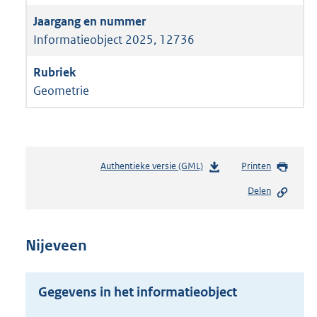
Informatieobject 2025, 12736
Geometrie
Authentieke versie (GML)
b
Printen
e
Delen
s
t
a
n
Nijeveen
d
s
g
Gegevens in het informatieobject
r
o