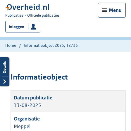
Menu
U
Publicaties
Officiële publicaties
bent
Inloggen
nu
hier:
Home
Informatieobject 2025, 12736
Informatieobject
13-08-2025
Meppel