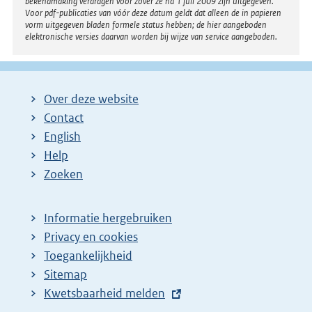
bekendmaking verdragen voor zover ze na 1 juli 2009 zijn uitgegeven.
Voor pdf-publicaties van vóór deze datum geldt dat alleen de in papieren
vorm uitgegeven bladen formele status hebben; de hier aangeboden
elektronische versies daarvan worden bij wijze van service aangeboden.
Over deze website
Contact
English
Help
Zoeken
Informatie hergebruiken
Privacy en cookies
Toegankelijkheid
Sitemap
E
Kwetsbaarheid melden
x